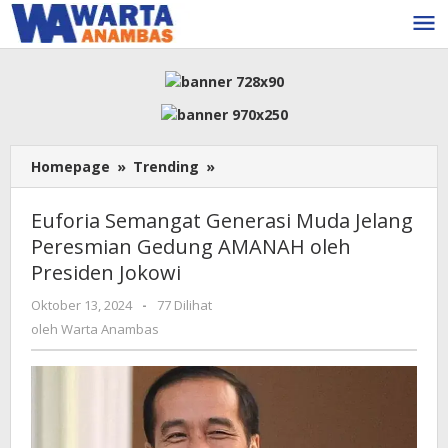
Lewati
ke
konten
Euforia
Homepage
»
Trending
»
Semangat
Generasi
Euforia Semangat Generasi Muda Jelang
Muda
Peresmian Gedung AMANAH oleh
Jelang
Presiden Jokowi
Peresmian
Gedung
oleh
Oktober 13, 2024
-
77 Dilihat
AMANAH
Warta
oleh
Warta Anambas
oleh
Anambas
Presiden
Jokowi