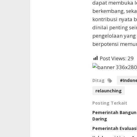
dapat membuka le
berkembang, seka
kontribusi nyata 
dinilai penting s
pengelolaan yang
berpotensi memunc
Post Views:
29
Ditag
#Indone
relaunching
Posting Terkait
Pemerintah Bangun R
Daring
Pemerintah Evaluas