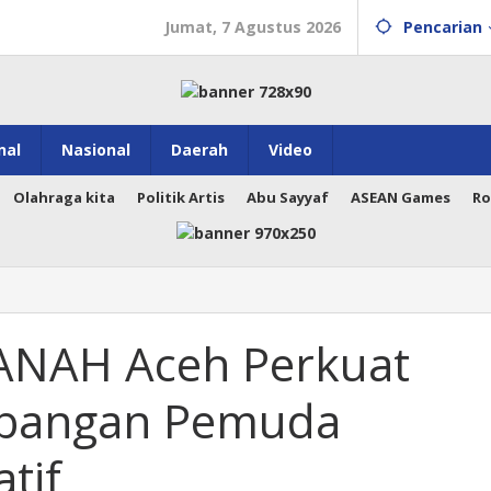
Jumat, 7 Agustus 2026
Pencarian
nal
Nasional
Daerah
Video
Olahraga kita
Politik Artis
Abu Sayyaf
ASEAN Games
Ro
ANAH Aceh Perkuat
mbangan Pemuda
tif