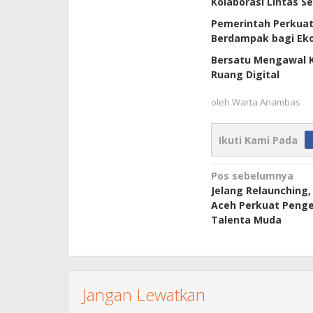
Kolaborasi Lintas S
Pemerintah Perkuat
Berdampak bagi Ek
Bersatu Mengawal K
Ruang Digital
oleh
Warta Anambas
Ikuti Kami Pada
Navigasi
Pos sebelumnya
Jelang Relaunching
pos
Aceh Perkuat Pen
Talenta Muda
Jangan Lewatkan