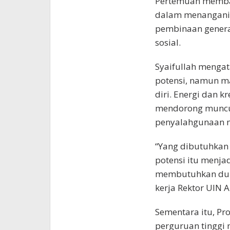
Pertemuan memba
dalam menangani 
pembinaan genera
sosial.
Syaifullah menga
potensi, namun m
diri. Energi dan k
mendorong muncul
penyalahgunaan n
“Yang dibutuhka
potensi itu menjad
membutuhkan duku
kerja Rektor UIN 
Sementara itu, P
perguruan tinggi 