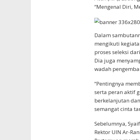
“Mengenal Diri, 
Dalam sambutanny
mengikuti kegiatan
proses seleksi dar
Dia juga menyamp
wadah pengemban
“Pentingnya memb
serta peran akti
berkelanjutan dan
semangat cinta ta
Sebelumnya, Syai
Rektor UIN Ar-Ran