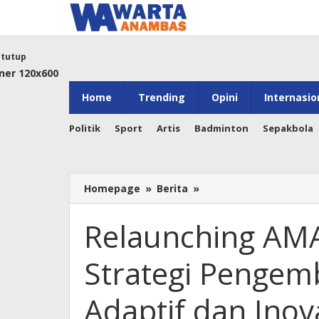
Lewati
ke
konten
tutup
Home
Trending
Opini
Internasio
Politik
Sport
Artis
Badminton
Sepakbola
Relaunching
Homepage
»
Berita
»
AMANAH
Aceh
Relaunching AM
Perkuat
Strategi
Strategi Penge
Pengembangan
Pemuda
Adaptif
Adaptif dan Inova
dan