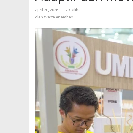
Inovatif
oleh
April 20, 2026
-
29 Dilihat
Warta
oleh
Warta Anambas
Anambas