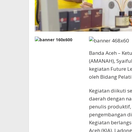
Banda Aceh – Ket
(AMANAH), Syaif
kegiatan Future L
oleh Bidang Pelat
Kegiatan diikuti 
daerah dengan nar
penulis produktif,
pengembangan dir
Kegiatan berlang
Aceh (KIA), Ladon