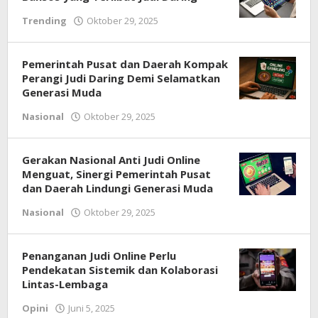
oleh
Trending
Oktober 29, 2025
Warta
Anambas
Pemerintah Pusat dan Daerah Kompak
Perangi Judi Daring Demi Selamatkan
Generasi Muda
oleh
Nasional
Oktober 29, 2025
Warta
Anambas
Gerakan Nasional Anti Judi Online
Menguat, Sinergi Pemerintah Pusat
dan Daerah Lindungi Generasi Muda
oleh
Nasional
Oktober 29, 2025
Warta
Anambas
Penanganan Judi Online Perlu
Pendekatan Sistemik dan Kolaborasi
Lintas-Lembaga
oleh
Opini
Juni 5, 2025