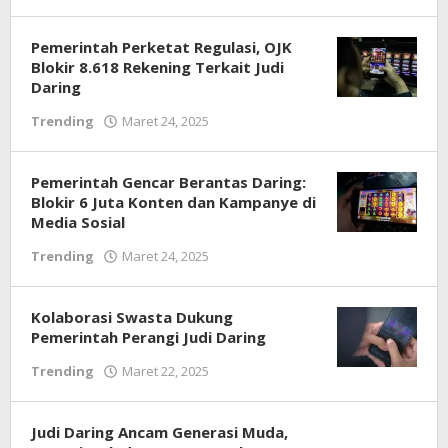
Warta
Anambas
Pemerintah Perketat Regulasi, OJK
Blokir 8.618 Rekening Terkait Judi
Daring
oleh
Trending
Maret 24, 2025
Warta
Anambas
Pemerintah Gencar Berantas Daring:
Blokir 6 Juta Konten dan Kampanye di
Media Sosial
oleh
Trending
Maret 24, 2025
Warta
Anambas
Kolaborasi Swasta Dukung
Pemerintah Perangi Judi Daring
oleh
Trending
Maret 22, 2025
Warta
Anambas
Judi Daring Ancam Generasi Muda,