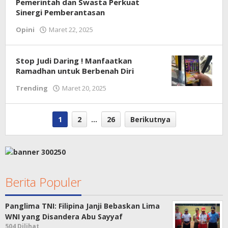
Pemerintah dan Swasta Perkuat
Sinergi Pemberantasan
oleh
Opini
Maret 22, 2025
Warta
Anambas
Stop Judi Daring ! Manfaatkan
Ramadhan untuk Berbenah Diri
oleh
Trending
Maret 20, 2025
Warta
Anambas
1
2
…
26
Berikutnya
Berita Populer
Panglima TNI: Filipina Janji Bebaskan Lima
WNI yang Disandera Abu Sayyaf
504 Dilihat