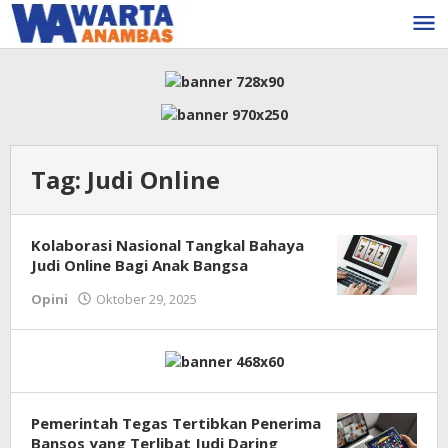
Lewati
ke
konten
Tag:
Judi Online
Kolaborasi Nasional Tangkal Bahaya
Judi Online Bagi Anak Bangsa
oleh
Opini
Oktober 29, 2025
Warta
Anambas
Pemerintah Tegas Tertibkan Penerima
Bansos yang Terlibat Judi Daring