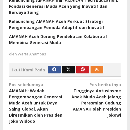
Relaunching AMANAH dan AMANAH Tech Education:
Fondasi Generasi Muda Aceh yang Inovatif dan
Berdaya Saing
Relaunching AMANAH Aceh Perkuat Strategi
Pengembangan Pemuda Adaptif dan Inovatif
AMANAH Aceh Dorong Pendekatan Kolaboratif
Membina Generasi Muda
oleh
Warta Anambas
Ikuti Kami Pada
Navigasi
Pos sebelumnya
Pos berikutnya
AMANAH: Wadah
Tingginya Antusiasme
pos
Pengembangan Generasi
Anak Muda Aceh Jelang
Muda Aceh untuk Daya
Peresmian Gedung
Saing Global, Akan
AMANAH oleh Presiden
Diresmikan oleh Presiden
Jokowi
Joko Widodo