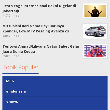
Pesta Yoga Internasional Bakal Digelar di
Jakarta
417 Dilihat
Mitsubishi Beri Nama Bayi Barunya
Xpander, Low MPV Pesaing Avanza cs
380 Dilihat
Tontowi Ahmad/Liliyana Natsir Sabet Gelar
Juara Dunia Kedua
358 Dilihat
Topik Populer
MBG
#Indonesia
#news