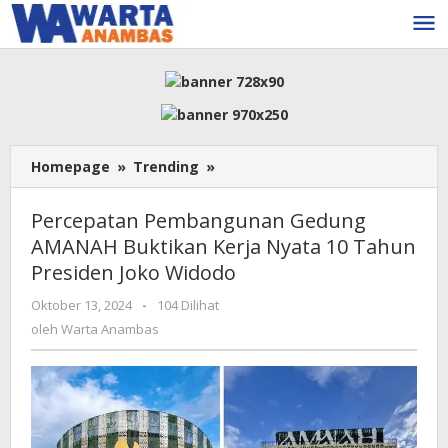
Lewati
ke
konten
Percepatan
Homepage
»
Trending
»
Pembangunan
Gedung
Percepatan Pembangunan Gedung
AMANAH
AMANAH Buktikan Kerja Nyata 10 Tahun
Buktikan
Presiden Joko Widodo
Kerja
Nyata
oleh
Oktober 13, 2024
-
104 Dilihat
10
Warta
oleh
Warta Anambas
Tahun
Anambas
Presiden
Joko
Widodo