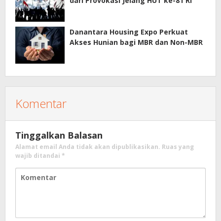
dari Provokasi Jelang HUT ke-81 RI
Danantara Housing Expo Perkuat
Akses Hunian bagi MBR dan Non-MBR
Komentar
Tinggalkan Balasan
Alamat email Anda tidak akan dipublikasikan.
Ruas yang
wajib ditandai
*