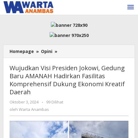
Lewati
ke
konten
Wujudkan
Homepage
»
Opini
»
Visi
Presiden
Wujudkan Visi Presiden Jokowi, Gedung
Jokowi,
Baru AMANAH Hadirkan Fasilitas
Gedung
Komprehensif Dukung Ekonomi Kreatif
Baru
AMANAH
Daerah
Hadirkan
oleh
Oktober 3, 2024
-
99 Dilihat
Fasilitas
Warta
Komprehensif
oleh
Warta Anambas
Anambas
Dukung
Ekonomi
Kreatif
Daerah