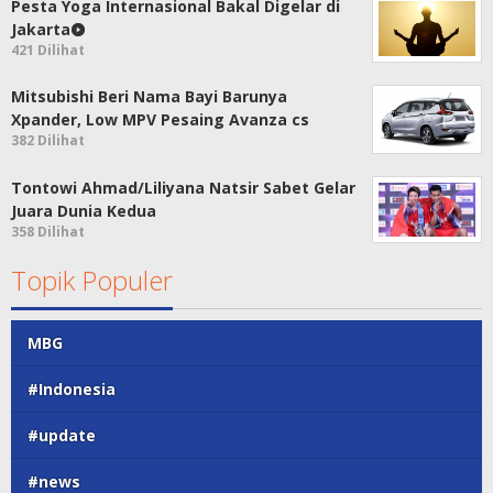
Pesta Yoga Internasional Bakal Digelar di
Jakarta
421 Dilihat
Mitsubishi Beri Nama Bayi Barunya
Xpander, Low MPV Pesaing Avanza cs
382 Dilihat
Tontowi Ahmad/Liliyana Natsir Sabet Gelar
Juara Dunia Kedua
358 Dilihat
Topik Populer
MBG
#Indonesia
#update
#news