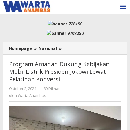
Lewati
ke
konten
Program
Homepage
»
Nasional
»
Amanah
Dukung
Program Amanah Dukung Kebijakan
Kebijakan
Mobil Listrik Presiden Jokowi Lewat
Mobil
Pelatihan Konversi
Listrik
Presiden
oleh
Oktober 3, 2024
-
80 Dilihat
Jokowi
Warta
oleh
Warta Anambas
Lewat
Anambas
Pelatihan
Konversi