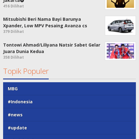
Jakarta
416 Dilihat
Mitsubishi Beri Nama Bayi Barunya
Xpander, Low MPV Pesaing Avanza cs
379 Dilihat
Tontowi Ahmad/Liliyana Natsir Sabet Gelar
Juara Dunia Kedua
358 Dilihat
Topik Populer
MBG
#Indonesia
#news
#update