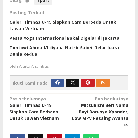
Ditag
Sport
Posting Terkait
Galeri Timnas U-19 Siapkan Cara Berbeda Untuk
Lawan Vietnam
Pesta Yoga Internasional Bakal Digelar di Jakarta
Tontowi Ahmad/Liliyana Natsir Sabet Gelar Juara
Dunia Kedua
oleh
Warta Anambas
Ikuti Kami Pada
Navigasi
Pos sebelumnya
Pos berikutnya
Galeri Timnas U-19
Mitsubishi Beri Nama
pos
Siapkan Cara Berbeda
Bayi Barunya Xpander,
Untuk Lawan Vietnam
Low MPV Pesaing Avanza
cs