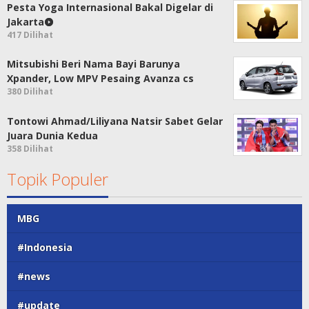
Pesta Yoga Internasional Bakal Digelar di
Jakarta
417 Dilihat
Mitsubishi Beri Nama Bayi Barunya
Xpander, Low MPV Pesaing Avanza cs
380 Dilihat
Tontowi Ahmad/Liliyana Natsir Sabet Gelar
Juara Dunia Kedua
358 Dilihat
Topik Populer
MBG
#Indonesia
#news
#update