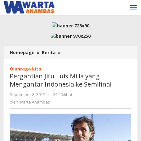
Lewati
ke
konten
Pergantian
Homepage
»
Berita
»
Jitu
Luis
Olahraga kita
Milla
Pergantian Jitu Luis Milla yang
yang
Mengantar Indonesia ke Semifinal
Mengantar
Indonesia
oleh
September 8, 2017
-
244 Dilihat
ke
Warta
oleh
Warta Anambas
Semifinal
Anambas