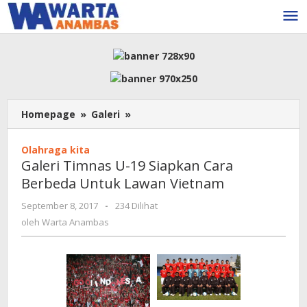
Lewati
ke
konten
Galeri
Homepage
»
Galeri
»
Timnas
U-
Olahraga kita
19
Galeri Timnas U-19 Siapkan Cara
Siapkan
Berbeda Untuk Lawan Vietnam
Cara
Berbeda
oleh
September 8, 2017
-
234 Dilihat
Untuk
Warta
oleh
Warta Anambas
Lawan
Anambas
Vietnam