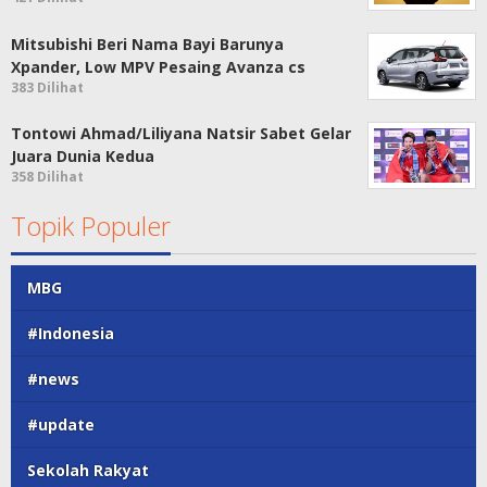
Mitsubishi Beri Nama Bayi Barunya
Xpander, Low MPV Pesaing Avanza cs
383 Dilihat
Tontowi Ahmad/Liliyana Natsir Sabet Gelar
Juara Dunia Kedua
358 Dilihat
Topik Populer
MBG
#Indonesia
#news
#update
Sekolah Rakyat