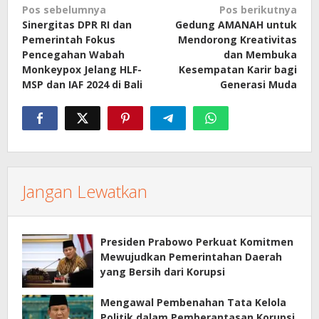
Navigasi
Pos sebelumnya
Pos berikutnya
Sinergitas DPR RI dan
Gedung AMANAH untuk
pos
Pemerintah Fokus
Mendorong Kreativitas
Pencegahan Wabah
dan Membuka
Monkeypox Jelang HLF-
Kesempatan Karir bagi
MSP dan IAF 2024 di Bali
Generasi Muda
Jangan Lewatkan
Presiden Prabowo Perkuat Komitmen
Mewujudkan Pemerintahan Daerah
yang Bersih dari Korupsi
Mengawal Pembenahan Tata Kelola
Politik dalam Pemberantasan Korupsi