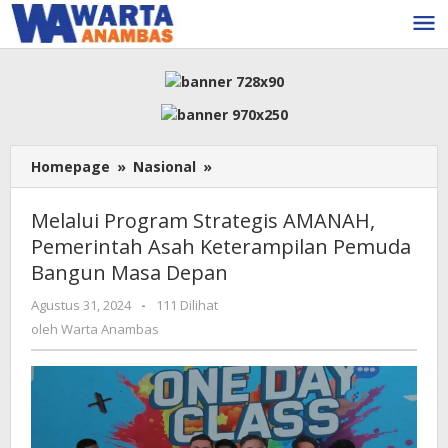
Lewati
ke
konten
Melalui
Homepage
»
Nasional
»
Program
Strategis
Melalui Program Strategis AMANAH,
AMANAH,
Pemerintah Asah Keterampilan Pemuda
Pemerintah
Bangun Masa Depan
Asah
Keterampilan
oleh
Agustus 31, 2024
-
111 Dilihat
Pemuda
Warta
oleh
Warta Anambas
Bangun
Anambas
Masa
Depan