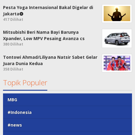
Pesta Yoga Internasional Bakal Digelar di
Jakarta
417 Dilihat
Mitsubishi Beri Nama Bayi Barunya
Xpander, Low MPV Pesaing Avanza cs
380 Dilihat
Tontowi Ahmad/Liliyana Natsir Sabet Gelar
Juara Dunia Kedua
358 Dilihat
Topik Populer
MBG
#Indonesia
#news