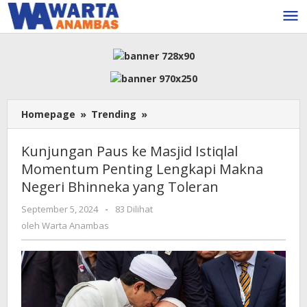
Lewati
ke
konten
Kunjungan
Homepage
»
Trending
»
Paus
ke
Kunjungan Paus ke Masjid Istiqlal
Masjid
Momentum Penting Lengkapi Makna
Istiqlal
Negeri Bhinneka yang Toleran
Momentum
Penting
oleh
September 5, 2024
-
83 Dilihat
Lengkapi
Warta
oleh
Warta Anambas
Makna
Anambas
Negeri
Bhinneka
yang
Toleran