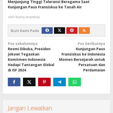
Menjunjung Tinggi Toleransi Beragama Saat
Kunjungan Paus Fransiskus ke Tanah Air
oleh
Warta Anambas
Ikuti Kami Pada
Navigasi
Pos sebelumnya
Pos berikutnya
Resmi Dibuka, Presiden
Kunjungan Paus
pos
Jokowi Tegaskan
Fransiskus ke Indonesia
Komitmen Indonesia
Momen Bersejarah untuk
Hadapi Tantangan Global
Persatuan dan
di ISF 2024
Perdamaian
Jangan Lewatkan