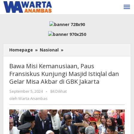
Lewati
ke
konten
Bawa
Homepage
»
Nasional
»
Misi
Kemanusiaan,
Bawa Misi Kemanusiaan, Paus
Paus
Fransiskus Kunjungi Masjid Istiqlal dan
Fransiskus
Gelar Misa Akbar di GBK Jakarta
Kunjungi
Masjid
oleh
September 5, 2024
-
84 Dilihat
Istiqlal
Warta
oleh
Warta Anambas
dan
Anambas
Gelar
Misa
Akbar
di
GBK