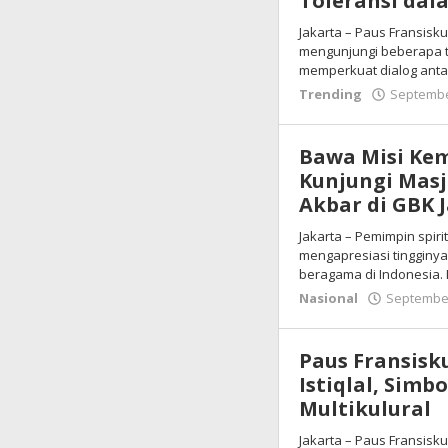
Toleransi dal
Jakarta – Paus Fransisk
mengunjungi beberapa t
memperkuat dialog ant
Trending
Septembe
Bawa Misi Kem
Kunjungi Masji
Akbar di GBK 
Jakarta – Pemimpin spir
mengapresiasi tingginya
beragama di Indonesia.
Nasional
September
Paus Fransisk
Istiqlal, Simb
Multikulural
Jakarta – Paus Fransisku