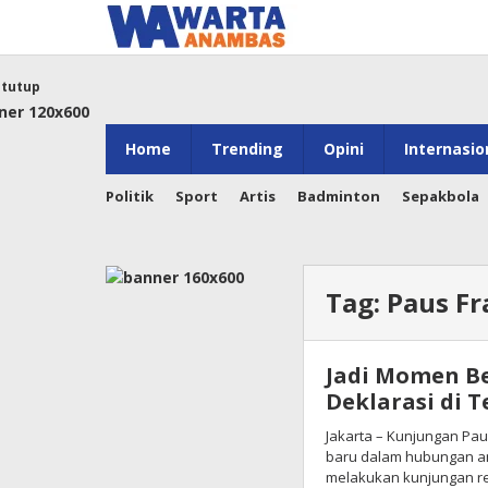
Lewati
ke
konten
tutup
Home
Trending
Opini
Internasio
Politik
Sport
Artis
Badminton
Sepakbola
Tag:
Paus Fr
Jadi Momen B
Deklarasi di 
Jakarta – Kunjungan Pau
baru dalam hubungan an
melakukan kunjungan r