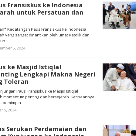
s Fransiskus ke Indonesia
arah untuk Persatuan dan
an* Kedatangan Paus Fransiskus ke Indonesia
h yang sangat dinantikan oleh umat Katolik dan
ruh
oleh
ember 5, 2024
Warta
Anambas
s ke Masjid Istiqlal
ting Lengkapi Makna Negeri
g Toleran
njungan Paus Fransiskus ke Masjid Istiqlal
ah momentum penting dan bersejarah. Ketibaannya
t pemimpin
oleh
r 5, 2024
Warta
Anambas
us Serukan Perdamaian dan