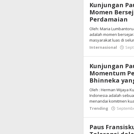
Kunjungan Pau
Momen Bersej
Perdamaian
Oleh: Maria Lumbantoru
adalah momen bersejara
masyarakat luas di selu
Internasional
Sept
Kunjungan Pau
Momentum Pen
Bhinneka yan
Oleh : Herman Wijaya Ku
Indonesia adalah sebu
menandai komitmen kua
Trending
Septembe
Paus Fransisk