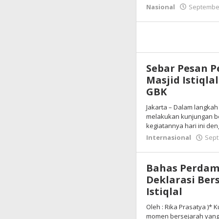
Nasional
September
Sebar Pesan P
Masjid Istiqla
GBK
Jakarta – Dalam langka
melakukan kunjungan be
kegiatannya hari ini de
Internasional
Sept
Bahas Perdama
Deklarasi Ber
Istiqlal
Oleh : Rika Prasatya )*
momen bersejarah yan