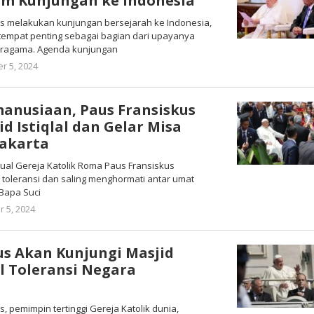
am Kunjungan ke Indonesia
us melakukan kunjungan bersejarah ke Indonesia,
empat penting sebagai bagian dari upayanya
aragama. Agenda kunjungan
oleh
r 5, 2024
Warta
Anambas
anusiaan, Paus Fransiskus
d Istiqlal dan Gelar Misa
Jakarta
itual Gereja Katolik Roma Paus Fransiskus
 toleransi dan saling menghormati antar umat
 Bapa Suci
oleh
 5, 2024
Warta
Anambas
us Akan Kunjungi Masjid
ol Toleransi Negara
s, pemimpin tertinggi Gereja Katolik dunia,