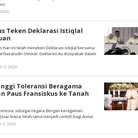
us,
oleh
 2024
Warta
Anambas
s Teken Deklarasi Istiqlal
tuan
s hari ini telah meneken Deklarasi Istiqlal bersama
lal Nasarudin Ummar. Deklarasi itu disepakati dalam
oleh
r 5, 2024
Warta
Anambas
inggi Toleransi Beragama
n Paus Fransiskus ke Tanah
Indonesia, sebagai negara dengan keragaman
uar biasa, telah lama menjadi contoh bagi dunia
oleh
 5, 2024
Warta
Anambas