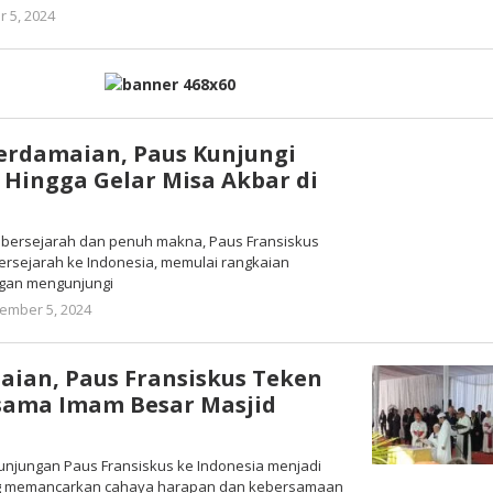
oleh
 5, 2024
Warta
Anambas
erdamaian, Paus Kunjungi
l Hingga Gelar Misa Akbar di
h bersejarah dan penuh makna, Paus Fransiskus
rsejarah ke Indonesia, memulai rangkaian
ngan mengunjungi
oleh
ember 5, 2024
Warta
Anambas
ian, Paus Fransiskus Teken
sama Imam Besar Masjid
 Kunjungan Paus Fransiskus ke Indonesia menjadi
g memancarkan cahaya harapan dan kebersamaan