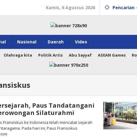
Kamis, 6 Agustus 2026
Pencarian
nal
Nasional
Daerah
Video
Olahraga kita
Politik Artis
Abu Sayyaf
ASEAN Games
Ro
ansiskus
ersejarah, Paus Tandatangani
Terowongan Silaturahmi
s Fransiskus ke Indonesia telah mencatat sejarah
taragama. Pada hari ini, Paus Fransiskus
esmi