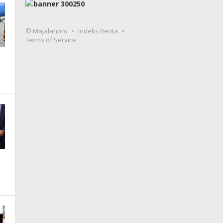
© Majalahpro
Indeks Berita
Terms of Service