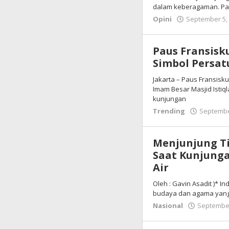
dalam keberagaman. Pa
Opini
September 5,
Paus Fransisku
Simbol Persa
Jakarta – Paus Fransisku
Imam Besar Masjid Istiq
kunjungan
Trending
Septembe
Menjunjung T
Saat Kunjunga
Air
Oleh : Gavin Asadit )* 
budaya dan agama yang l
Nasional
September