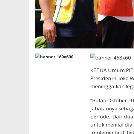
KETUA Umum PITI 
Presiden H. Joko 
meninggalkan lega
“Bulan Oktober 20
jabatannya sebaga
periode. Dari du
untuk menilai d
implementatif, fl