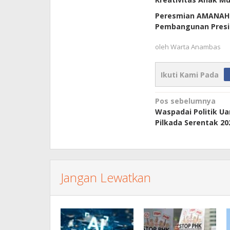
Peresmian AMANAH A
Pembangunan Presi
oleh
Warta Anambas
Ikuti Kami Pada
Navigasi
Pos sebelumnya
Waspadai Politik Ua
pos
Pilkada Serentak 20
Jangan Lewatkan