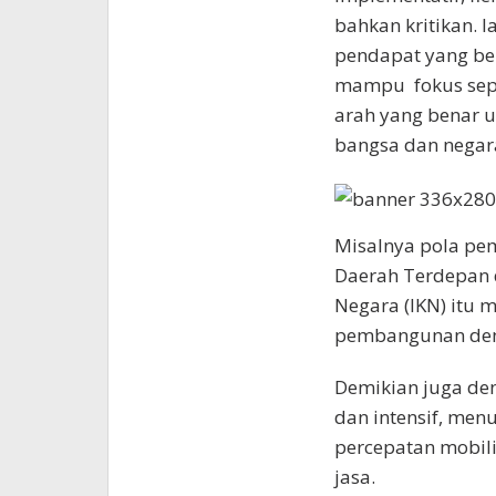
bahkan kritikan. I
pendapat yang ber
mampu fokus sep
arah yang benar u
bangsa dan negara,
Misalnya pola pe
Daerah Terdepan 
Negara (IKN) itu 
pembangunan deng
Demikian juga de
dan intensif, men
percepatan mobili
jasa.