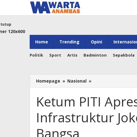
Lewati
ke
konten
tutup
Home
Trending
Opini
Internasio
Politik
Sport
Artis
Badminton
Sepakbola
Ketum
Homepage
»
Nasional
»
PITI
Apresiasi
Ketum PITI Apre
Pembangunan
Infrastruktur
Infrastruktur Jo
Jokowi
sebagai
Legacy
Bangsa
bagi