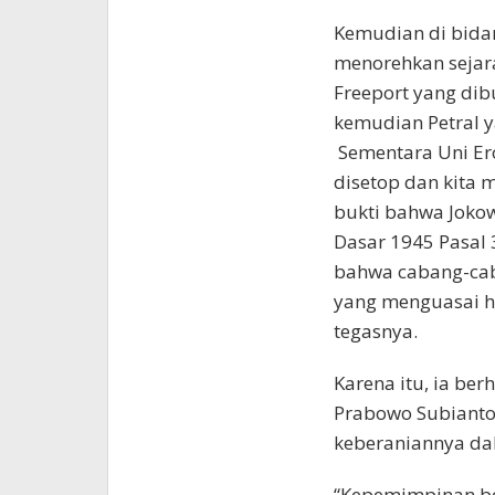
Kemudian di bidan
menorehkan sejara
Freeport yang di
kemudian Petral 
Sementara Uni Ero
disetop dan kita 
bukti bahwa Joko
Dasar 1945 Pasal 
bahwa cabang-cab
yang menguasai ha
tegasnya.
Karena itu, ia be
Prabowo Subianto
keberaniannya d
“Kepemimpinan be