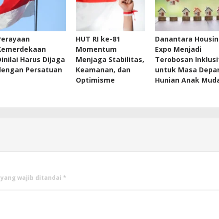
Perayaan
HUT RI ke-81
Danantara Housi
Kemerdekaan
Momentum
Expo Menjadi
Dinilai Harus Dijaga
Menjaga Stabilitas,
Terobosan Inklusi
dengan Persatuan
Keamanan, dan
untuk Masa Depa
Optimisme
Hunian Anak Mud
 yang wajib ditandai
*