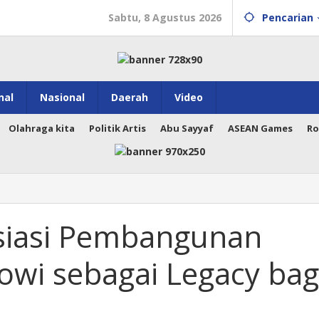
Sabtu, 8 Agustus 2026
Pencarian
nal
Nasional
Daerah
Video
Olahraga kita
Politik Artis
Abu Sayyaf
ASEAN Games
Ro
siasi Pembangunan
kowi sebagai Legacy bag