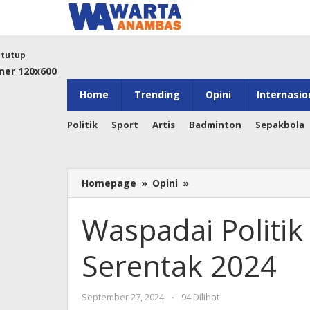
Lewati
ke
konten
tutup
Home
Trending
Opini
Internasio
Politik
Sport
Artis
Badminton
Sepakbola
Waspadai
Homepage
»
Opini
»
Politik
Uang
Waspadai Politik
Jelang
Pilkada
Serentak 2024
Serentak
2024
oleh
September 27, 2024
-
94 Dilihat
Warta