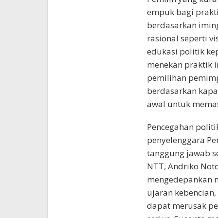
empuk bagi prakti
berdasarkan imin
rasional seperti v
edukasi politik k
menekan praktik i
pemilihan pemimp
berdasarkan kapab
awal untuk memas
Pencegahan polit
penyelenggara Pe
tanggung jawab s
NTT, Andriko Not
mengedepankan nil
ujaran kebencian,
dapat merusak per