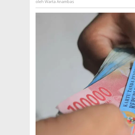
oleh
Warta Anambas
Anambas