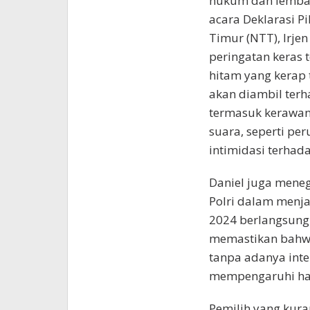
hukum dan lembag
acara Deklarasi 
Timur (NTT), Irje
peringatan keras 
hitam yang kerap 
akan diambil terha
termasuk kerawan
suara, seperti pe
intimidasi terhad
Daniel juga meneg
Polri dalam menj
2024 berlangsung.
memastikan bahwa
tanpa adanya inte
mempengaruhi has
Pemilih yang kura