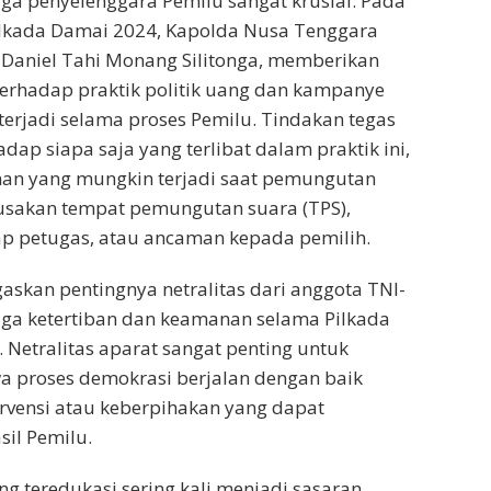
a penyelenggara Pemilu sangat krusial. Pada
Pilkada Damai 2024, Kapolda Nusa Tenggara
n Daniel Tahi Monang Silitonga, memberikan
terhadap praktik politik uang dan kampanye
terjadi selama proses Pemilu. Tindakan tegas
dap siapa saja yang terlibat dalam praktik ini,
an yang mungkin terjadi saat pemungutan
rusakan tempat pemungutan suara (TPS),
ap petugas, atau ancaman kepada pemilih.
askan pentingnya netralitas dari anggota TNI-
aga ketertiban dan keamanan selama Pilkada
 Netralitas aparat sangat penting untuk
 proses demokrasi berjalan dengan baik
rvensi atau keberpihakan yang dapat
il Pemilu.
ng teredukasi sering kali menjadi sasaran