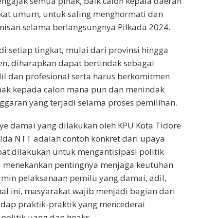
engajak semua pihak, baik calon kepala daerah
at umum, untuk saling menghormati dan
isan selama berlangsungnya Pilkada 2024.
 setiap tingkat, mulai dari provinsi hingga
n, diharapkan dapat bertindak sebagai
l dan profesional serta harus berkomitmen
ihak kepada calon mana pun dan menindak
nggaran yang terjadi selama proses pemilihan.
ye damai yang dilakukan oleh KPU Kota Tidore
lda NTT adalah contoh konkret dari upaya
pat dilakukan untuk mengantisipasi politik
ini menekankan pentingnya menjaga keutuhan
min pelaksanaan pemilu yang damai, adil,
hal ini, masyarakat wajib menjadi bagian dari
dap praktik-praktik yang mencederai
 politik uang dan hoaks.