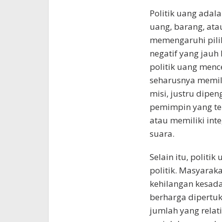
Politik uang adal
uang, barang, ata
memengaruhi pili
negatif yang jauh
politik uang menc
seharusnya memil
misi, justru dipen
pemimpin yang ter
atau memiliki int
suara.
Selain itu, politi
politik. Masyaraka
kehilangan kesada
berharga dipertu
jumlah yang relat