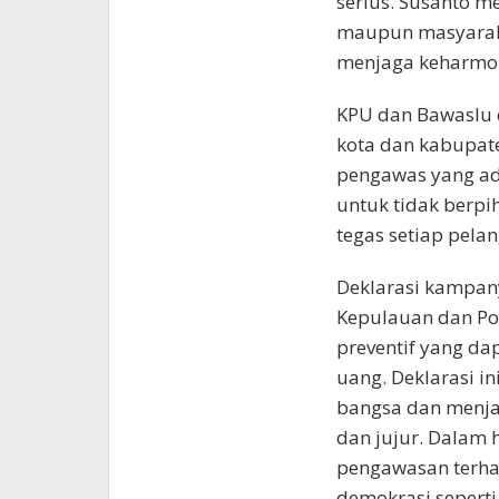
serius. Susanto m
maupun masyarak
menjaga keharmon
KPU dan Bawaslu di
kota dan kabupate
pengawas yang adi
untuk tidak berp
tegas setiap pela
Deklarasi kampan
Kepulauan dan Po
preventif yang da
uang. Deklarasi 
bangsa dan menja
dan jujur. Dalam 
pengawasan terha
demokrasi seperti