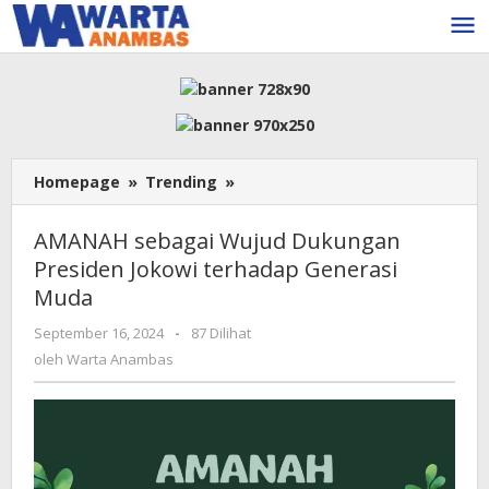
Lewati
ke
konten
AMANAH
Homepage
»
Trending
»
sebagai
Wujud
AMANAH sebagai Wujud Dukungan
Dukungan
Presiden Jokowi terhadap Generasi
Presiden
Muda
Jokowi
terhadap
oleh
September 16, 2024
-
87 Dilihat
Generasi
Warta
oleh
Warta Anambas
Muda
Anambas