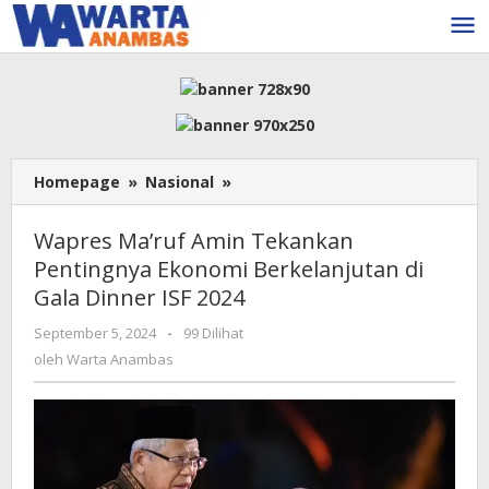
Lewati
ke
konten
Wapres
Homepage
»
Nasional
»
Ma’ruf
Amin
Wapres Ma’ruf Amin Tekankan
Tekankan
Pentingnya Ekonomi Berkelanjutan di
Pentingnya
Gala Dinner ISF 2024
Ekonomi
Berkelanjutan
oleh
September 5, 2024
-
99 Dilihat
di
Warta
oleh
Warta Anambas
Gala
Anambas
Dinner
ISF
2024