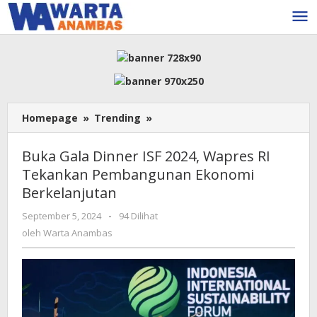
Lewati
ke
konten
Buka
Homepage
»
Trending
»
Gala
Dinner
Buka Gala Dinner ISF 2024, Wapres RI
ISF
Tekankan Pembangunan Ekonomi
2024,
Berkelanjutan
Wapres
RI
oleh
September 5, 2024
-
94 Dilihat
Tekankan
Warta
oleh
Warta Anambas
Pembangunan
Anambas
Ekonomi
Berkelanjutan