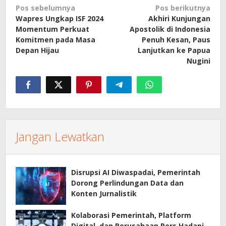
Navigasi
Pos sebelumnya
Pos berikutnya
Wapres Ungkap ISF 2024
Akhiri Kunjungan
pos
Momentum Perkuat
Apostolik di Indonesia
Komitmen pada Masa
Penuh Kesan, Paus
Depan Hijau
Lanjutkan ke Papua
Nugini
Jangan Lewatkan
Disrupsi AI Diwaspadai, Pemerintah
Dorong Perlindungan Data dan
Konten Jurnalistik
Kolaborasi Pemerintah, Platform
Digital, dan Perusahaan Pers Hadapi