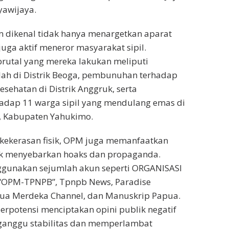
yawijaya.
dikenal tidak hanya menargetkan aparat
juga aktif meneror masyarakat sipil.
brutal yang mereka lakukan meliputi
ah di Distrik Beoga, pembunuhan terhadap
sehatan di Distrik Anggruk, serta
adap 11 warga sipil yang mendulang emas di
et, Kabupaten Yahukimo.
 kekerasan fisik, OPM juga memanfaatkan
uk menyebarkan hoaks dan propaganda.
ggunakan sejumlah akun seperti ORGANISASI
OPM-TPNPB”, Tpnpb News, Paradise
pua Merdeka Channel, dan Manuskrip Papua.
berpotensi menciptakan opini publik negatif
anggu stabilitas dan memperlambat