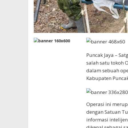
Puncak Jaya – Sa
salah satu tokoh
dalam sebuah oper
Kabupaten Puncak
Operasi ini merup
dengan Satuan Tug
informasi intelij
dikenal sebagai s