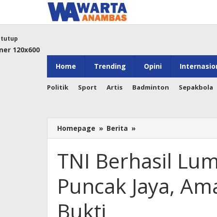
Lewati
ke
konten
tutup
Home
Trending
Opini
Internasio
Politik
Sport
Artis
Badminton
Sepakbola
TNI
Homepage
»
Berita
»
Berhasil
Lumpuhkan
TNI Berhasil L
Tokoh
OPM
Puncak Jaya, Am
di
Puncak
Jaya,
Bukti
Amankan