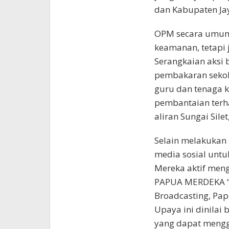
dan Kabupaten Ja
OPM secara umum 
keamanan, tetapi 
Serangkaian aksi 
pembakaran sekol
guru dan tenaga ke
pembantaian terh
aliran Sungai Sil
Selain melakukan
media sosial unt
Mereka aktif men
PAPUA MERDEKA “
Broadcasting, Pa
Upaya ini dinilai 
yang dapat mengg