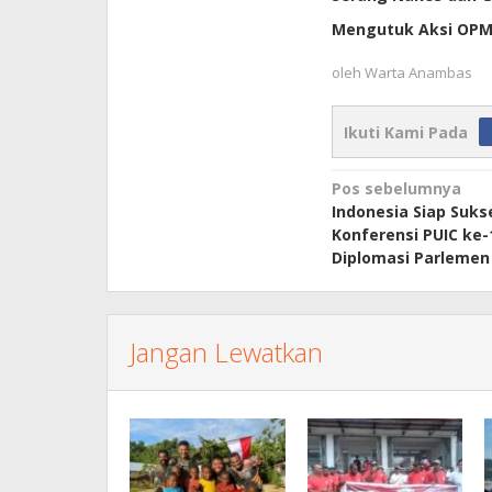
Mengutuk Aksi OPM:
oleh
Warta Anambas
Ikuti Kami Pada
Navigasi
Pos sebelumnya
Indonesia Siap Suk
pos
Konferensi PUIC ke-
Diplomasi Parlemen
Jangan Lewatkan