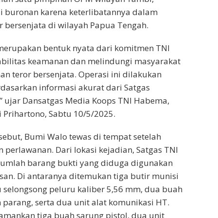
i buronan karena keterlibatannya dalam
or bersenjata di wilayah Papua Tengah.
 merupakan bentuk nyata dari komitmen TNI
abilitas keamanan dan melindungi masyarakat
n teror bersenjata. Operasi ini dilakukan
rdasarkan informasi akurat dari Satgas
” ujar Dansatgas Media Koops TNI Habema,
i Prihartono, Sabtu 10/5/2025.
sebut, Bumi Walo tewas di tempat setelah
perlawanan. Dari lokasi kejadian, Satgas TNI
mlah barang bukti yang diduga digunakan
san. Di antaranya ditemukan tiga butir munisi
u selongsong peluru kaliber 5,56 mm, dua buah
parang, serta dua unit alat komunikasi HT.
diamankan tiga buah sarung pistol, dua unit