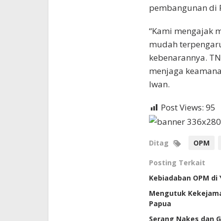
pembangunan di 
“Kami mengajak ma
mudah terpengaruh
kebenarannya. TNI
menjaga keamanan
Iwan.
Post Views:
95
Ditag
OPM
Posting Terkait
Kebiadaban OPM di 
Mengutuk Kekejama
Papua
Serang Nakes dan G