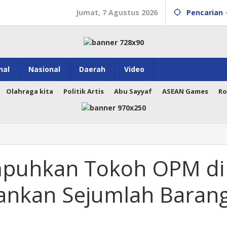
Jumat, 7 Agustus 2026
Pencarian
nal
Nasional
Daerah
Video
Olahraga kita
Politik Artis
Abu Sayyaf
ASEAN Games
Ro
umpuhkan Tokoh OPM di
ankan Sejumlah Baran