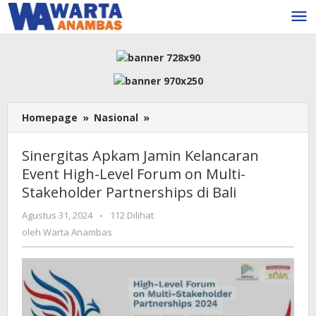
Lewati
ke
konten
Sinergitas
Homepage
»
Nasional
»
Apkam
Jamin
Sinergitas Apkam Jamin Kelancaran
Kelancaran
Event High-Level Forum on Multi-
Event
Stakeholder Partnerships di Bali
High-
Level
oleh
Agustus 31, 2024
-
112 Dilihat
Forum
Warta
oleh
Warta Anambas
on
Anambas
Multi-
Stakeholder
Partnerships
di
Bali