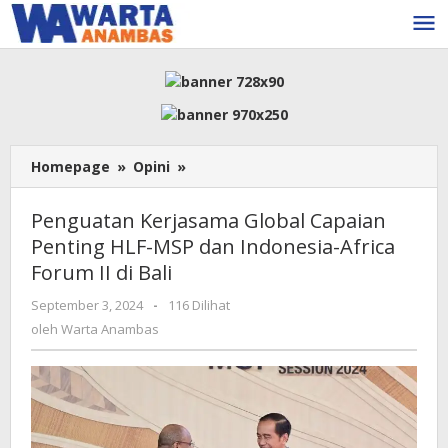
Lewati
ke
konten
Penguatan
Homepage
»
Opini
»
Kerjasama
Global
Penguatan Kerjasama Global Capaian
Capaian
Penting HLF-MSP dan Indonesia-Africa
Penting
Forum II di Bali
HLF-
MSP
oleh
September 3, 2024
-
116 Dilihat
dan
Warta
oleh
Warta Anambas
Indonesia-
Anambas
Africa
Forum
II
di
Bali