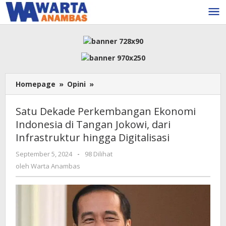
Lewati
ke
konten
Satu
Homepage
»
Opini
»
Dekade
Perkembangan
Satu Dekade Perkembangan Ekonomi
Ekonomi
Indonesia di Tangan Jokowi, dari
Indonesia
Infrastruktur hingga Digitalisasi
di
Tangan
oleh
September 5, 2024
-
98 Dilihat
Jokowi,
Warta
oleh
Warta Anambas
dari
Anambas
Infrastruktur
hingga
Digitalisasi