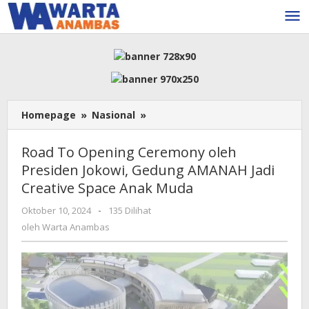
Lewati
ke
konten
Road
Homepage
»
Nasional
»
To
Opening
Road To Opening Ceremony oleh
Ceremony
Presiden Jokowi, Gedung AMANAH Jadi
oleh
Creative Space Anak Muda
Presiden
Jokowi,
oleh
Oktober 10, 2024
-
135 Dilihat
Gedung
Warta
oleh
Warta Anambas
AMANAH
Anambas
Jadi
Creative
Space
Anak
Muda