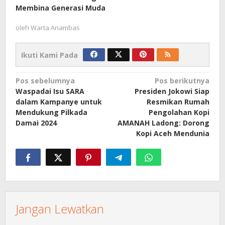
Membina Generasi Muda
oleh
Warta Anambas
Ikuti Kami Pada
Navigasi
Pos sebelumnya
Pos berikutnya
Waspadai Isu SARA
Presiden Jokowi Siap
pos
dalam Kampanye untuk
Resmikan Rumah
Mendukung Pilkada
Pengolahan Kopi
Damai 2024
AMANAH Ladong: Dorong
Kopi Aceh Mendunia
Jangan Lewatkan