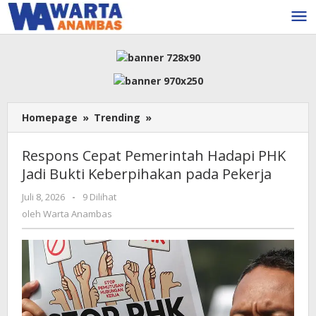
Lewati
ke
konten
Respons
Homepage
»
Trending
»
Cepat
Pemerintah
Respons Cepat Pemerintah Hadapi PHK
Hadapi
Jadi Bukti Keberpihakan pada Pekerja
PHK
Jadi
oleh
Juli 8, 2026
-
9 Dilihat
Bukti
Warta
oleh
Warta Anambas
Keberpihakan
Anambas
pada
Pekerja