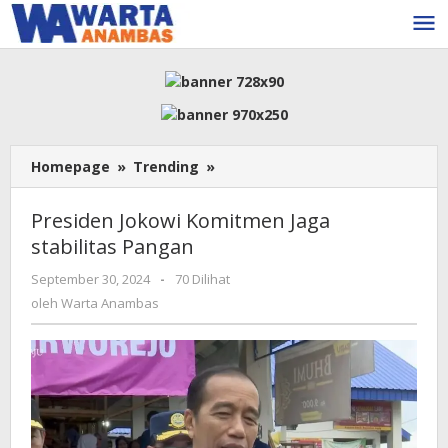
Lewati
ke
konten
Presiden
Homepage
»
Trending
»
Jokowi
Komitmen
Presiden Jokowi Komitmen Jaga
Jaga
stabilitas Pangan
stabilitas
Pangan
oleh
September 30, 2024
-
70 Dilihat
Warta
oleh
Warta Anambas
Anambas