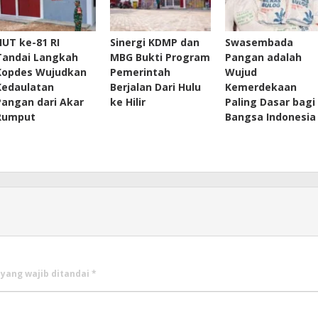
HUT ke-81 RI
Sinergi KDMP dan
Swasembada
Tandai Langkah
MBG Bukti Program
Pangan adalah
Kopdes Wujudkan
Pemerintah
Wujud
Kedaulatan
Berjalan Dari Hulu
Kemerdekaan
Pangan dari Akar
ke Hilir
Paling Dasar bagi
Rumput
Bangsa Indonesia
 yang wajib ditandai
*