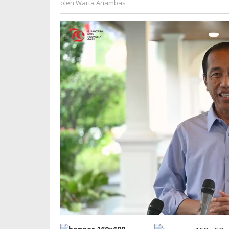
di
oleh
Warta Anambas
Anambas
Bali