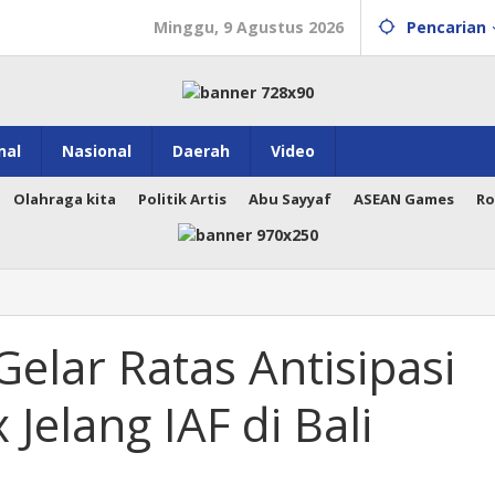
Minggu, 9 Agustus 2026
Pencarian
nal
Nasional
Daerah
Video
Olahraga kita
Politik Artis
Abu Sayyaf
ASEAN Games
Ro
Gelar Ratas Antisipasi
Jelang IAF di Bali