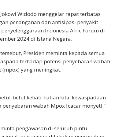
n Jokowi Widodo menggelar rapat terbatas
an penanganan dan antisipasi penyakit
penyelenggaraan Indonesia Afric Forum di
tember 2024 di Istana Negara.
tersebut, Presiden meminta kepada semua
 waspada terhadap potensi penyebaran wabah
t (mpox) yang meningkat.
betul-betul kehati-hatian kita, kewaspadaan
an penyebaran wabah Mpox [cacar monyet],”
minta pengawasan di seluruh pintu
asional agar segera dilakukan pencegahan