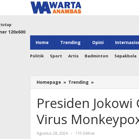
Lewati
ke
konten
tutup
Home
Trending
Opini
Internasio
Politik
Sport
Artis
Badminton
Sepakbola
Presiden
Homepage
»
Trending
»
Jokowi
Gelar
Presiden Jokowi 
Ratas
Antisipasi
Virus Monkeypox 
Virus
Monkeypox
Jelang
oleh
Agustus 28, 2024
-
115 Dilihat
IAF
Warta