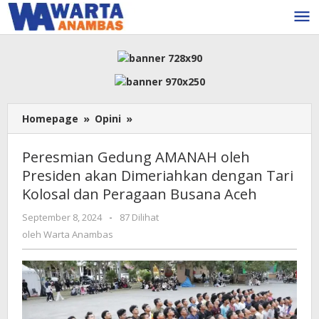
Lewati
ke
konten
Peresmian
Homepage
»
Opini
»
Gedung
AMANAH
Peresmian Gedung AMANAH oleh
oleh
Presiden akan Dimeriahkan dengan Tari
Presiden
Kolosal dan Peragaan Busana Aceh
akan
Dimeriahkan
oleh
September 8, 2024
-
87 Dilihat
dengan
Warta
oleh
Warta Anambas
Tari
Anambas
Kolosal
dan
Peragaan
Busana
Aceh