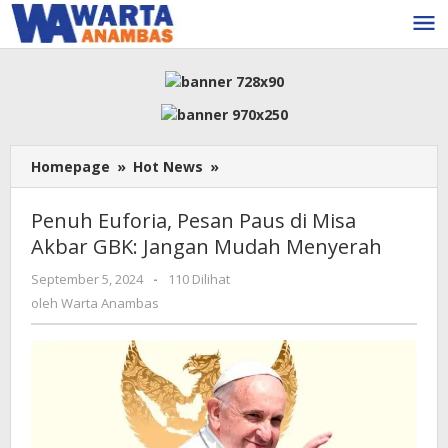
Lewati
ke
konten
Penuh
Homepage
»
Hot News
»
Euforia,
Pesan
Penuh Euforia, Pesan Paus di Misa
Paus
Akbar GBK: Jangan Mudah Menyerah
di
Misa
oleh
September 5, 2024
-
110 Dilihat
Akbar
Warta
oleh
Warta Anambas
GBK:
Anambas
Jangan
Mudah
Menyerah