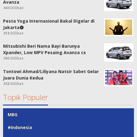
Avanza
444 Dilihat
Pesta Yoga Internasional Bakal Digelar di
Jakarta
418 Dilihat
Mitsubishi Beri Nama Bayi Barunya
Xpander, Low MPV Pesaing Avanza cs
380 Dilihat
Tontowi Ahmad/Liliyana Natsir Sabet Gelar
Juara Dunia Kedua
358 Dilihat
Topik Populer
MBG
#Indonesia