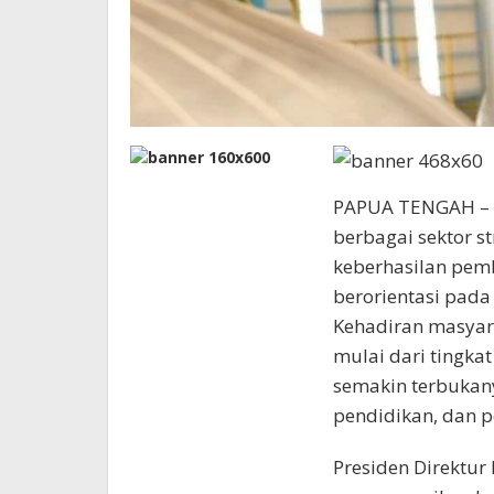
PAPUA TENGAH – P
berbagai sektor st
keberhasilan pem
berorientasi pada
Kehadiran masyara
mulai dari tingka
semakin terbukany
pendidikan, dan p
Presiden Direktur