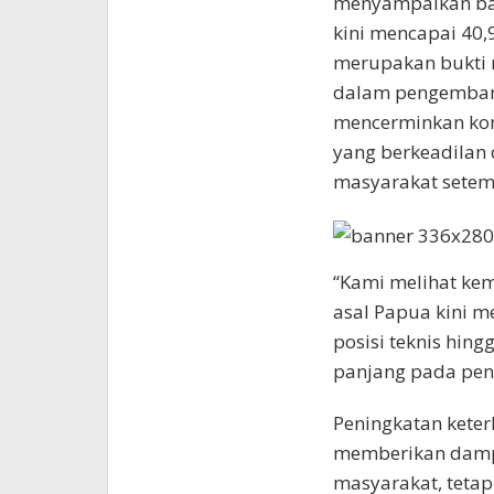
menyampaikan bah
kini mencapai 40,
merupakan bukti n
dalam pengembang
mencerminkan ko
yang berkeadilan
masyarakat setem
“Kami melihat ke
asal Papua kini m
posisi teknis hing
panjang pada pend
Peningkatan keter
memberikan dampa
masyarakat, teta