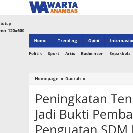
Lewati
ke
konten
tutup
Home
Trending
Opini
Internasio
Politik
Sport
Artis
Badminton
Sepakbola
Peningkatan
Homepage
»
Daerah
»
Tenaga
Kerja
Peningkatan Tena
Asli
Papua
Jadi Bukti Pemba
Jadi
Bukti
Pembangunan
Penguatan SDM 
Inklusif