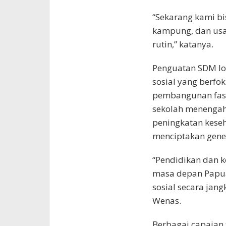
“Sekarang kami b
kampung, dan usa
rutin,” katanya.
Penguatan SDM lo
sosial yang berfo
pembangunan fasil
sekolah menengah,
peningkatan kese
menciptakan gener
“Pendidikan dan 
masa depan Papua
sosial secara jan
Wenas.
Berbagai capaia