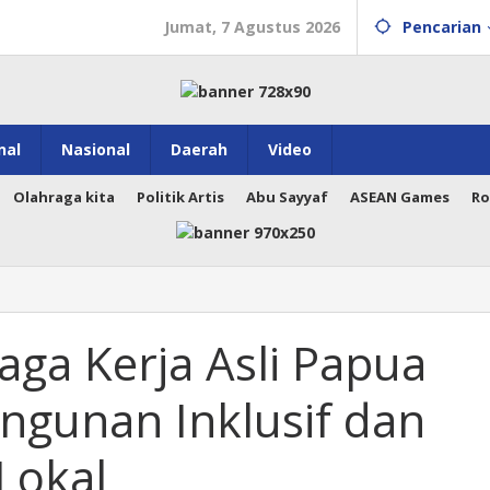
Jumat, 7 Agustus 2026
Pencarian
nal
Nasional
Daerah
Video
Olahraga kita
Politik Artis
Abu Sayyaf
ASEAN Games
Ro
ga Kerja Asli Papua
ngunan Inklusif dan
Lokal