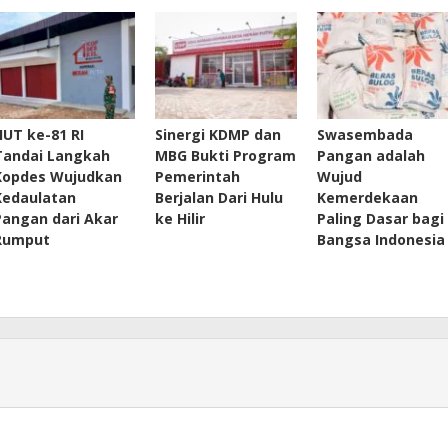
HUT ke-81 RI
Sinergi KDMP dan
Swasembada
Tandai Langkah
MBG Bukti Program
Pangan adalah
Kopdes Wujudkan
Pemerintah
Wujud
Kedaulatan
Berjalan Dari Hulu
Kemerdekaan
Pangan dari Akar
ke Hilir
Paling Dasar bagi
Rumput
Bangsa Indonesia