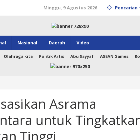
Minggu, 9 Agustus 2026
Pencarian
nal
Nasional
Daerah
Video
Olahraga kita
Politik Artis
Abu Sayyaf
ASEAN Games
Ro
isasikan Asrama
tara untuk Tingkatka
kan Tinggi