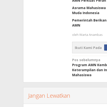
AMN Perkuat Peran 
Asrama Mahasiswa 
Muda Indonesia
Pemerintah Berikan 
AMN
oleh
Warta Anambas
Ikuti Kami Pada
Navigasi
Pos sebelumnya
Program AMN Kemb
pos
Keterampilan dan In
Mahasiswa
Jangan Lewatkan