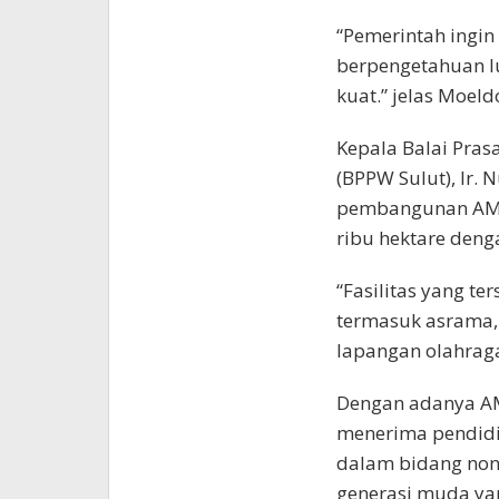
“Pemerintah ingin
berpengetahuan lu
kuat.” jelas Moeld
Kepala Balai Pra
(BPPW Sulut), Ir
pembangunan AMN 
ribu hektare deng
“Fasilitas yang t
termasuk asrama,
lapangan olahraga
Dengan adanya AM
menerima pendidik
dalam bidang non
generasi muda ya