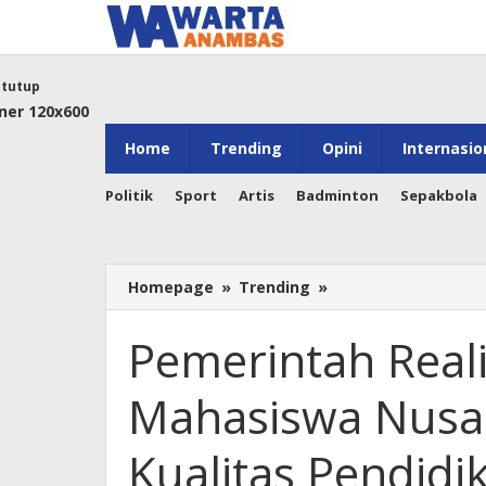
Lewati
ke
konten
tutup
Home
Trending
Opini
Internasio
Politik
Sport
Artis
Badminton
Sepakbola
Pemerintah
Homepage
»
Trending
»
Realisasikan
Asrama
Pemerintah Real
Mahasiswa
Nusantara
Mahasiswa Nusan
untuk
Tingkatkan
Kualitas
Kualitas Pendidi
Pendidikan