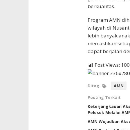
berkualitas.
Program AMN diha
wilayah di Nusant
lebih banyak anak
memastikan setiap
dapat berjalan de
Post Views:
100
Ditag
AMN
Posting Terkait
Keterjangkauan Akse
Pelosok Melalui AM
AMN Wujudkan Akses