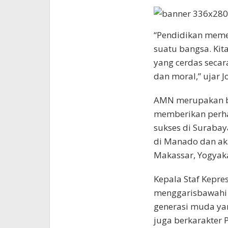
“Pendidikan mem
suatu bangsa. Ki
yang cerdas secar
dan moral,” ujar 
AMN merupakan bu
memberikan perhat
sukses di Suraba
di Manado dan akan
Makassar, Yogyaka
Kepala Staf Kepre
menggarisbawahi
generasi muda yan
juga berkarakter P