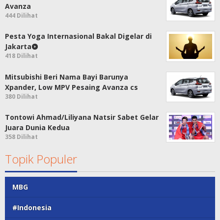
Avanza
444 Dilihat
Pesta Yoga Internasional Bakal Digelar di
Jakarta
418 Dilihat
Mitsubishi Beri Nama Bayi Barunya
Xpander, Low MPV Pesaing Avanza cs
380 Dilihat
Tontowi Ahmad/Liliyana Natsir Sabet Gelar
Juara Dunia Kedua
358 Dilihat
Topik Populer
MBG
#Indonesia