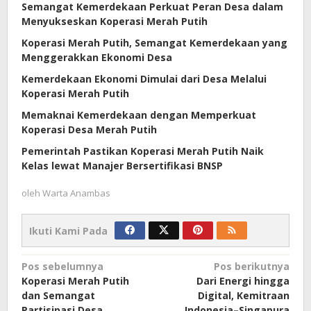
Semangat Kemerdekaan Perkuat Peran Desa dalam
Menyukseskan Koperasi Merah Putih
Koperasi Merah Putih, Semangat Kemerdekaan yang
Menggerakkan Ekonomi Desa
Kemerdekaan Ekonomi Dimulai dari Desa Melalui
Koperasi Merah Putih
Memaknai Kemerdekaan dengan Memperkuat
Koperasi Desa Merah Putih
Pemerintah Pastikan Koperasi Merah Putih Naik
Kelas lewat Manajer Bersertifikasi BNSP
oleh
Warta Anambas
Ikuti Kami Pada
Navigasi
Pos sebelumnya
Pos berikutnya
Koperasi Merah Putih
Dari Energi hingga
pos
dan Semangat
Digital, Kemitraan
Partisipasi Desa
Indonesia–Singapura