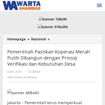
Lewati
ke
konten
Pemerintah
Homepage
»
Nasional
»
Pastikan
Koperasi
Pemerintah Pastikan Koperasi Merah
Merah
Putih Dibangun dengan Prinsip
Putih
Verifikasi dan Kebutuhan Desa
Dibangun
dengan
oleh
Juli 8, 2026
-
15 Dilihat
Prinsip
Warta
oleh
Warta Anambas
Verifikasi
Anambas
dan
Kebutuhan
Desa
Jakarta – Pemerintah terus memperkuat