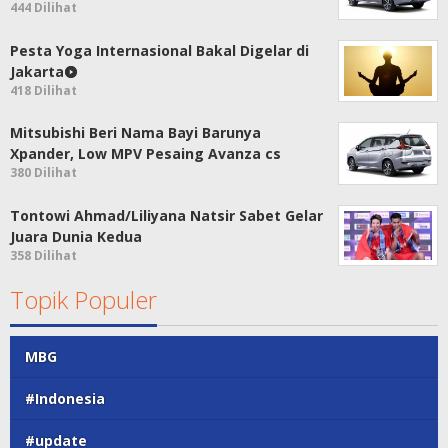
444 Dilihat
Pesta Yoga Internasional Bakal Digelar di
Jakarta
418 Dilihat
Mitsubishi Beri Nama Bayi Barunya
Xpander, Low MPV Pesaing Avanza cs
380 Dilihat
Tontowi Ahmad/Liliyana Natsir Sabet Gelar
Juara Dunia Kedua
358 Dilihat
Topik Populer
MBG
#Indonesia
#update