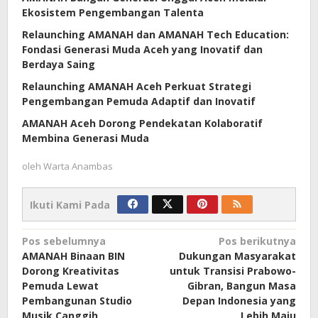
Ekosistem Pengembangan Talenta
Relaunching AMANAH dan AMANAH Tech Education:
Fondasi Generasi Muda Aceh yang Inovatif dan
Berdaya Saing
Relaunching AMANAH Aceh Perkuat Strategi
Pengembangan Pemuda Adaptif dan Inovatif
AMANAH Aceh Dorong Pendekatan Kolaboratif
Membina Generasi Muda
oleh
Warta Anambas
Ikuti Kami Pada
Navigasi
Pos sebelumnya
Pos berikutnya
AMANAH Binaan BIN
Dukungan Masyarakat
pos
Dorong Kreativitas
untuk Transisi Prabowo-
Pemuda Lewat
Gibran, Bangun Masa
Pembangunan Studio
Depan Indonesia yang
Musik Canggih
Lebih Maju