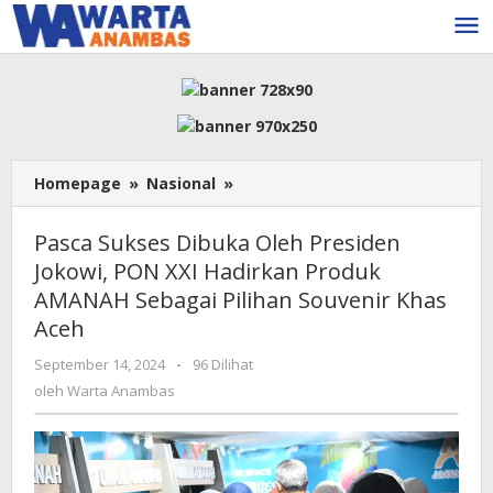
Lewati
ke
konten
Pasca
Homepage
»
Nasional
»
Sukses
Dibuka
Pasca Sukses Dibuka Oleh Presiden
Oleh
Jokowi, PON XXI Hadirkan Produk
Presiden
AMANAH Sebagai Pilihan Souvenir Khas
Jokowi,
PON
Aceh
XXI
oleh
September 14, 2024
-
96 Dilihat
Hadirkan
Warta
Produk
oleh
Warta Anambas
Anambas
AMANAH
Sebagai
Pilihan
Souvenir