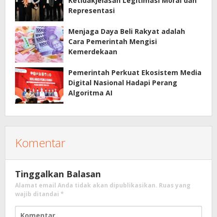
Ketidakjelasan Legitimasi Moral dan
Representasi
Menjaga Daya Beli Rakyat adalah
Cara Pemerintah Mengisi
Kemerdekaan
Pemerintah Perkuat Ekosistem Media
Digital Nasional Hadapi Perang
Algoritma AI
Komentar
Tinggalkan Balasan
Alamat email Anda tidak akan dipublikasikan.
Ruas yang
wajib ditandai
*