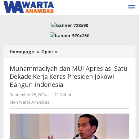
Lewati
ke
konten
Muhammadiyah
Homepage
»
Opini
»
dan
MUI
Muhammadiyah dan MUI Apresiasi Satu
Apresiasi
Dekade Kerja Keras Presiden Jokowi
Satu
Bangun Indonesia
Dekade
Kerja
oleh
September 28, 2024
-
71 Dilihat
Keras
Warta
oleh
Warta Anambas
Presiden
Anambas
Jokowi
Bangun
Indonesia