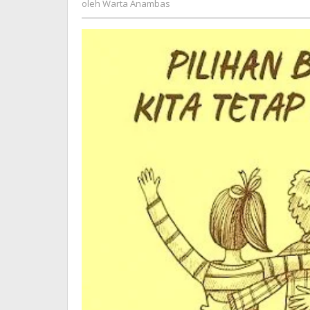
oleh
Warta Anambas
Anambas