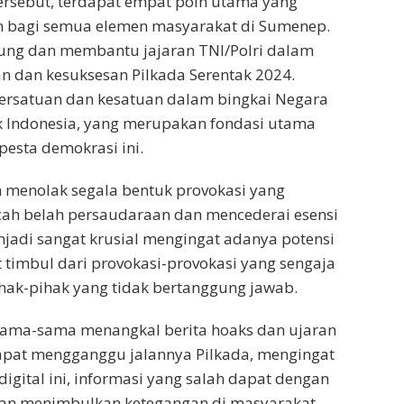
ersebut, terdapat empat poin utama yang
 bagi semua elemen masyarakat di Sumenep.
ng dan membantu jajaran TNI/Polri dalam
 dan kesuksesan Pilkada Serentak 2024.
ersatuan dan kesatuan dalam bingkai Negara
k Indonesia, yang merupakan fondasi utama
pesta demokrasi ini.
h menolak segala bentuk provokasi yang
ah belah persaudaraan dan mencederai esensi
njadi sangat krusial mengingat adanya potensi
t timbul dari provokasi-provokasi yang sengaja
ihak-pihak yang tidak bertanggung jawab.
rsama-sama menangkal berita hoaks dan ujaran
apat mengganggu jalannya Pilkada, mengingat
igital ini, informasi yang salah dapat dengan
an menimbulkan ketegangan di masyarakat.