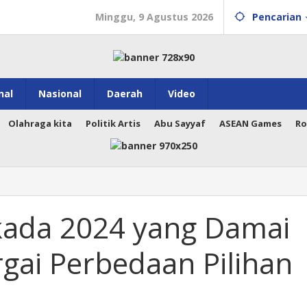
Minggu, 9 Agustus 2026
Pencarian
nal
Nasional
Daerah
Video
Olahraga kita
Politik Artis
Abu Sayyaf
ASEAN Games
Ro
kada 2024 yang Damai
ai Perbedaan Pilihan