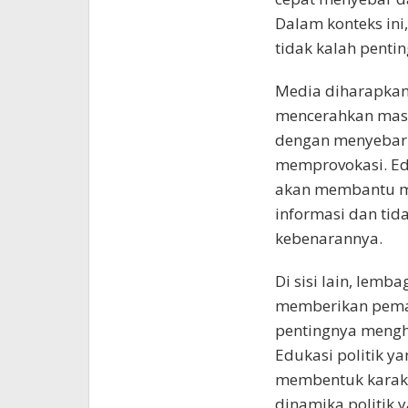
Dalam konteks in
tidak kalah pentin
Media diharapkan 
mencerahkan masy
dengan menyebark
memprovokasi. Edu
akan membantu ma
informasi dan tida
kebenarannya.
Di sisi lain, lem
memberikan pema
pentingnya mengh
Edukasi politik ya
membentuk karakt
dinamika politik y