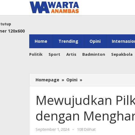
Lewati
ke
konten
tutup
Home
Trending
Opini
Internasio
Politik
Sport
Artis
Badminton
Sepakbola
Mewujudkan
Homepage
»
Opini
»
Pilkada
2024
Mewujudkan Pil
yang
Damai
dengan Mengharg
dengan
Menghargai
Perbedaan
oleh
September 1, 2024
-
108 Dilihat
Pilihan
Warta