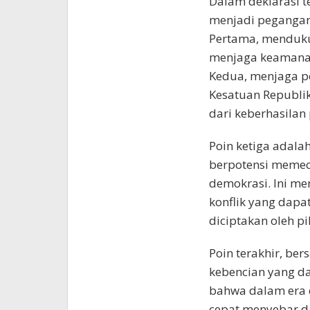
Dalam deklarasi t
menjadi pegangan
Pertama, menduku
menjaga keamanan
Kedua, menjaga p
Kesatuan Republi
dari keberhasilan 
Poin ketiga adala
berpotensi memec
demokrasi. Ini me
konflik yang dapa
diciptakan oleh p
Poin terakhir, be
kebencian yang d
bahwa dalam era d
cepat menyebar d