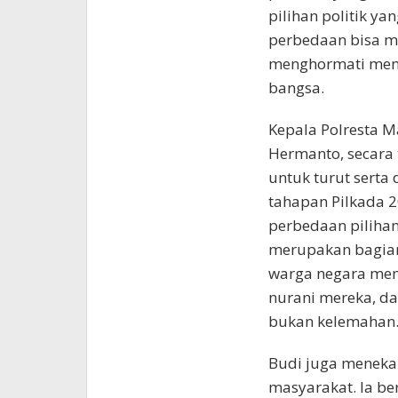
pilihan politik y
perbedaan bisa me
menghormati menj
bangsa.
Kepala Polresta Ma
Hermanto, secara 
untuk turut sert
tahapan Pilkada 
perbedaan pilihan
merupakan bagian 
warga negara memi
nurani mereka, da
bukan kelemahan
Budi juga menekan
masyarakat. Ia b