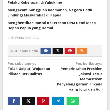
Pelaku Kekerasan di Yahukimo
Mengecam Gangguan Keamanan, Negara Hadir
Lindungi Masyarakat di Papua
Menghentikan Rantai Kekerasan OPM Demi Masa
Depan Papua yang Damai
oleh
Warta Anambas
Ikuti Kami Pada
Navigasi
Pos sebelumnya
Pos berikutnya
Tolak Golput, Wujudkan
Pemerintahan Presiden
pos
Pilkada Berkualitas
Jokowi Terus
Memastikan
Penyelenggaraan Pilkada
yang Jujur dan Adil