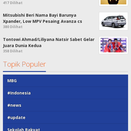
417 Dilihat
Mitsubishi Beri Nama Bayi Barunya
Xpander, Low MPV Pesaing Avanza cs
380 Dilihat
Tontowi Ahmad/Liliyana Natsir Sabet Gelar
Juara Dunia Kedua
358 Dilihat
Topik Populer
MBG
#Indonesia
#news
#update
Sekolah Rakyat