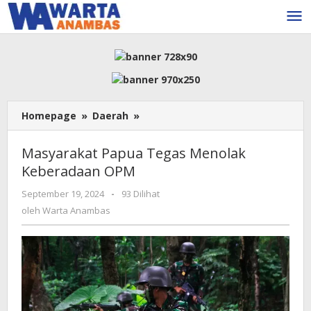
Lewati
ke
konten
Masyarakat
Homepage
»
Daerah
»
Papua
Tegas
Masyarakat Papua Tegas Menolak
Menolak
Keberadaan OPM
Keberadaan
OPM
oleh
September 19, 2024
-
93 Dilihat
Warta
oleh
Warta Anambas
Anambas