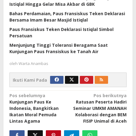
Istiqlal Hingga Gelar Misa Akbar di GBK
Bahas Perdamaian, Paus Fransiskus Teken Deklarasi
Bersama Imam Besar Masjid Istiqlal
Paus Fransiskus Teken Deklarasi Istiqlal Simbol
Persatuan
Menjunjung Tinggi Toleransi Beragama Saat
Kunjungan Paus Fransiskus ke Tanah Air
oleh
Warta Anambas
Ikuti Kami Pada
Navigasi
Pos sebelumnya
Pos berikutnya
Kunjungan Paus Ke
Ratusan Peserta Hadiri
pos
Indonesia, Bangkitkan
Seminar UMKM AMANAH
Ikatan Moral Pemuda
Kolaborasi dengan BEM
Lintas Agama
FISIP Unimal di Aceh