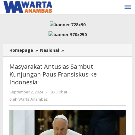
Lewati
ke
konten
Masyarakat
Homepage
»
Nasional
»
Antusias
Sambut
Masyarakat Antusias Sambut
Kunjungan
Kunjungan Paus Fransiskus ke
Paus
Indonesia
Fransiskus
ke
oleh
September 2, 2024
-
85 Dilihat
Indonesia
Warta
oleh
Warta Anambas
Anambas