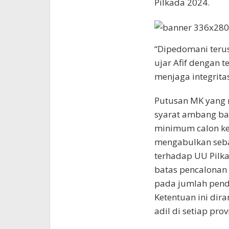
Pilkada 2024.
“Dipedomani terus
ujar Afif dengan
menjaga integrita
Putusan MK yang 
syarat ambang ba
minimum calon ke
mengabulkan seba
terhadap UU Pilk
batas pencalonan
pada jumlah pendu
Ketentuan ini dir
adil di setiap pro