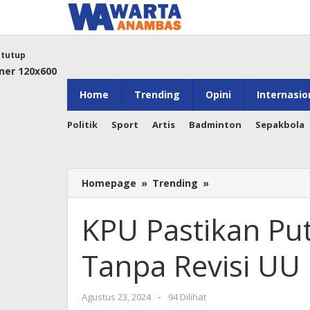
Lewati
ke
konten
tutup
Home
Trending
Opini
Internasio
Politik
Sport
Artis
Badminton
Sepakbola
KPU
Homepage
»
Trending
»
Pastikan
Putusan
KPU Pastikan Pu
MK
Jadi
Tanpa Revisi UU 
Acuan
Tanpa
Revisi
oleh
Agustus 23, 2024
-
94 Dilihat
UU
Warta