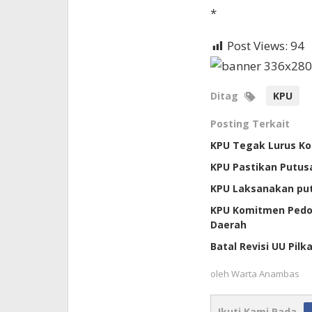
*
Post Views:
94
Ditag
KPU
Posting Terkait
KPU Tegak Lurus Ko
KPU Pastikan Putusa
KPU Laksanakan put
KPU Komitmen Pedom
Daerah
Batal Revisi UU Pil
oleh
Warta Anambas
Ikuti Kami Pada