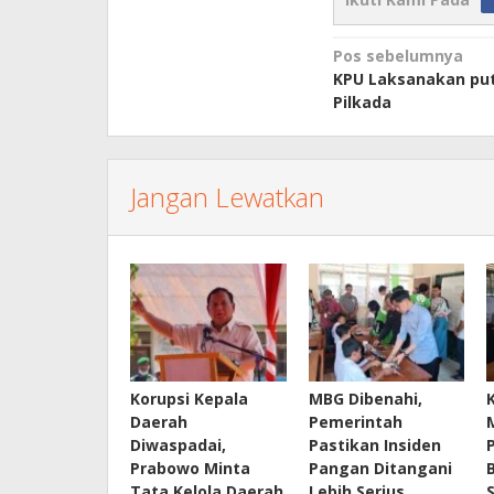
Navigasi
Pos sebelumnya
KPU Laksanakan put
pos
Pilkada
Jangan Lewatkan
Korupsi Kepala
MBG Dibenahi,
Daerah
Pemerintah
Diwaspadai,
Pastikan Insiden
Prabowo Minta
Pangan Ditangani
Tata Kelola Daerah
Lebih Serius