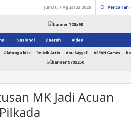
Jumat, 7 Agustus 2026
Pencarian
nal
Nasional
Daerah
Video
Olahraga kita
Politik Artis
Abu Sayyaf
ASEAN Games
Ro
tusan MK Jadi Acuan
Pilkada