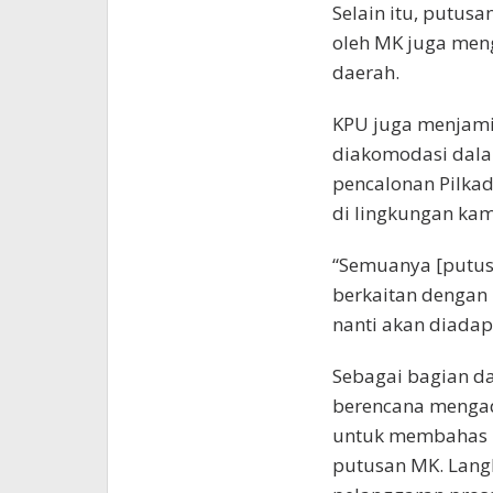
Selain itu, putus
oleh MK juga men
daerah.
KPU juga menjami
diakomodasi dalam
pencalonan Pilkad
di lingkungan kam
“Semuanya [putus
berkaitan dengan
nanti akan diadapt
Sebagai bagian da
berencana mengada
untuk membahas r
putusan MK. Langk