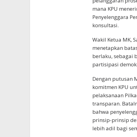
pelanggaran prose
mana KPU menerim
Penyelenggara Pem
konsultasi.
Wakil Ketua MK, S
menetapkan batas
berlaku, sebagai
partisipasi demokr
Dengan putusan 
komitmen KPU unt
pelaksanaan Pilka
transparan. Bataln
bahwa penyelengg
prinsip-prinsip d
lebih adil bagi s