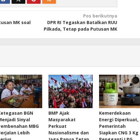
Pos berikutnya
usan MK soal
DPR RI Tegaskan Batalkan RUU
Pilkada, Tetap pada Putusan MK
Ketegasan BGN
BMP Ajak
Kemerdekaan
Menjadi Sinyal
Masyarakat
Energi Diperkuat,
Pembenahan MBG
Perkuat
Pemerintah
Berjalan Lebih
Nasionalisme dan
Siapkan CNG 3 Kg
Serius
Jaga Papua Tetap
Pengganti LPG