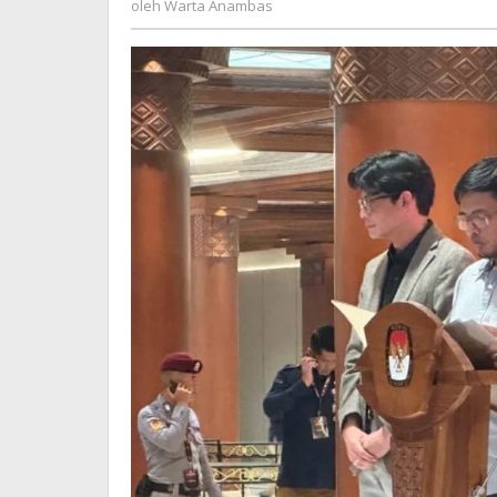
Pilkada
oleh
Warta Anambas
Anambas