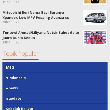
417 Dilihat
Mitsubishi Beri Nama Bayi Barunya
Xpander, Low MPV Pesaing Avanza cs
380 Dilihat
Tontowi Ahmad/Liliyana Natsir Sabet Gelar
Juara Dunia Kedua
358 Dilihat
Topik Populer
MBG
#Indonesia
#news
#update
Sekolah Rakyat