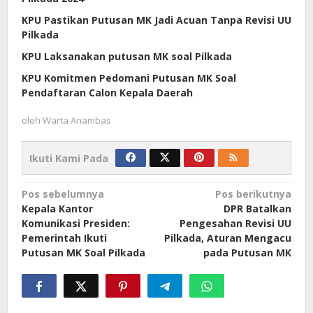
KPU Pastikan Putusan MK Jadi Acuan Tanpa Revisi UU
Pilkada
KPU Laksanakan putusan MK soal Pilkada
KPU Komitmen Pedomani Putusan MK Soal
Pendaftaran Calon Kepala Daerah
oleh
Warta Anambas
Ikuti Kami Pada
Navigasi
Pos sebelumnya
Pos berikutnya
Kepala Kantor
DPR Batalkan
pos
Komunikasi Presiden:
Pengesahan Revisi UU
Pemerintah Ikuti
Pilkada, Aturan Mengacu
Putusan MK Soal Pilkada
pada Putusan MK