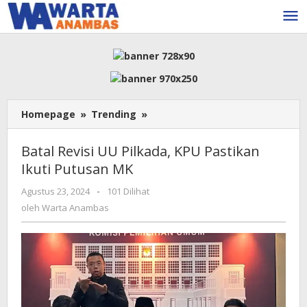
Lewati
ke
konten
Batal
Homepage
»
Trending
»
Revisi
UU
Batal Revisi UU Pilkada, KPU Pastikan
Pilkada,
Ikuti Putusan MK
KPU
Pastikan
oleh
Agustus 23, 2024
-
101 Dilihat
Ikuti
Warta
oleh
Warta Anambas
Putusan
Anambas
MK