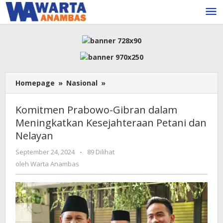
Lewati
ke
konten
Komitmen
Homepage
»
Nasional
»
Prabowo-
Gibran
Komitmen Prabowo-Gibran dalam
dalam
Meningkatkan Kesejahteraan Petani dan
Meningkatkan
Nelayan
Kesejahteraan
Petani
oleh
September 24, 2024
-
89 Dilihat
dan
Warta
oleh
Warta Anambas
Nelayan
Anambas