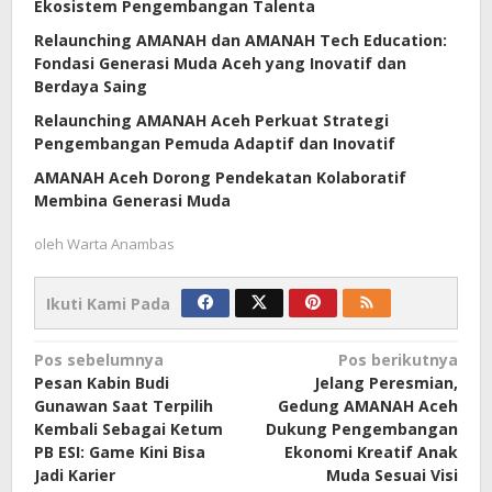
Ekosistem Pengembangan Talenta
Relaunching AMANAH dan AMANAH Tech Education:
Fondasi Generasi Muda Aceh yang Inovatif dan
Berdaya Saing
Relaunching AMANAH Aceh Perkuat Strategi
Pengembangan Pemuda Adaptif dan Inovatif
AMANAH Aceh Dorong Pendekatan Kolaboratif
Membina Generasi Muda
oleh
Warta Anambas
Ikuti Kami Pada
Navigasi
Pos sebelumnya
Pos berikutnya
Pesan Kabin Budi
Jelang Peresmian,
pos
Gunawan Saat Terpilih
Gedung AMANAH Aceh
Kembali Sebagai Ketum
Dukung Pengembangan
PB ESI: Game Kini Bisa
Ekonomi Kreatif Anak
Jadi Karier
Muda Sesuai Visi