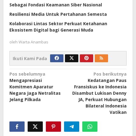
Sebagai Fondasi Keamanan Siber Nasional
Resiliensi Media Untuk Pertahanan Semesta
Kolaborasi Lintas Sektor Perkuat Ketahanan
Ekosistem Digital bagi Generasi Muda
oleh
Warta Anambas
Ikuti Kami Pada
Navigasi
Pos sebelumnya
Pos berikutnya
Mengapresiasi
Kedatangan Paus
pos
Komitmen Aparatur
Fransiskus ke Indonesia
Negara Jaga Netralitas
Disambut Lukisan Denny
Jelang Pilkada
JA, Perkuat Hubungan
Bilateral Indonesia
Vatikan