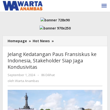
Lewati
ke
konten
Jelang
Homepage
»
Hot News
»
Kedatangan
Paus
Jelang Kedatangan Paus Fransiskus ke
Fransiskus
Indonesia, Stakeholder Siap Jaga
ke
Kondusivitas
Indonesia,
Stakeholder
oleh
September 1, 2024
-
86 Dilihat
Siap
Warta
oleh
Warta Anambas
Jaga
Anambas
Kondusivitas