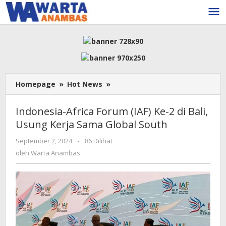
Lewati
ke
konten
Indonesia-
Homepage
»
Hot News
»
Africa
Forum
Indonesia-Africa Forum (IAF) Ke-2 di Bali,
(IAF)
Usung Kerja Sama Global South
Ke-
2
oleh
September 2, 2024
-
86 Dilihat
di
Warta
oleh
Warta Anambas
Bali,
Anambas
Usung
Kerja
Sama
Global
South