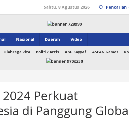
Sabtu, 8 Agustus 2026
Pencarian
nal
Nasional
Daerah
Video
Olahraga kita
Politik Artis
Abu Sayyaf
ASEAN Games
Ro
 2024 Perkuat
esia di Panggung Globa