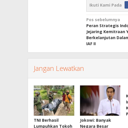
Ikuti Kami Pada
Navigasi
Pos sebelumnya
Peran Strategis In
pos
Jejaring Kemitraan 
Berkelanjutan Dala
IAF II
Jangan Lewatkan
TNI Berhasil
Jokowi: Banyak
Lumpuhkan Tokoh
Negara Besar