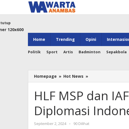
Lewati
ke
konten
tutup
Home
Trending
Opini
Internasio
Politik
Sport
Artis
Badminton
Sepakbola
HLF
Homepage
»
Hot News
»
MSP
dan
HLF MSP dan IAF
IAF
2024
Diplomasi Indon
Perkuat
Diplomasi
Indonesia
oleh
September 2, 2024
-
90 Dilihat
di
Warta