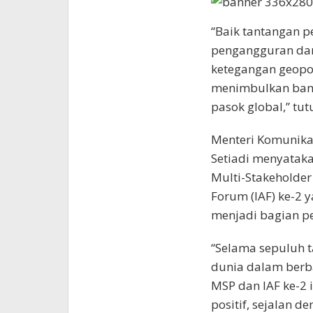
“Baik tantangan p
pengangguran dan
ketegangan geopoli
menimbulkan bany
pasok global,” tut
Menteri Komunikas
Setiadi menyatak
Multi-Stakeholder
Forum (IAF) ke-2 
menjadi bagian pe
“Selama sepuluh t
dunia dalam berba
MSP dan IAF ke-2
positif, sejalan de