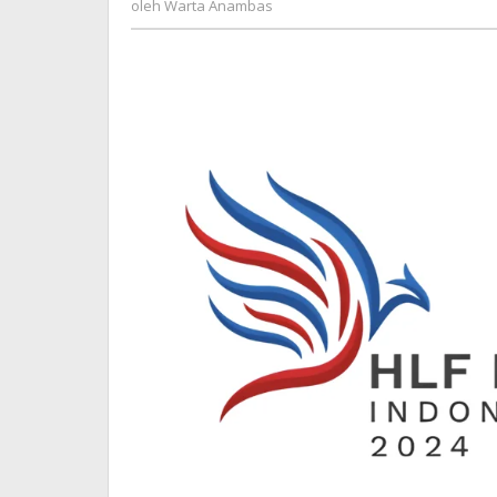
Panggung
oleh
Warta Anambas
Anambas
Global