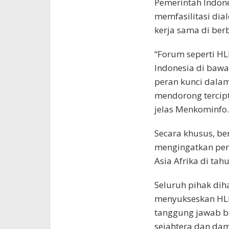
Pemerintah Indon
memfasilitasi di
kerja sama di ber
“Forum seperti H
Indonesia di baw
peran kunci dala
mendorong tercip
jelas Menkominfo.
Secara khusus, be
mengingatkan per
Asia Afrika di tah
Seluruh pihak dih
menyukseskan HLF-
tanggung jawab b
sejahtera dan dama