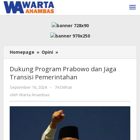
Lewati
ke
konten
Dukung
Homepage
»
Opini
»
Program
Prabowo
Dukung Program Prabowo dan Jaga
dan
Transisi Pemerintahan
Jaga
Transisi
oleh
September 16, 2024
-
74 Dilihat
Pemerintahan
Warta
oleh
Warta Anambas
Anambas