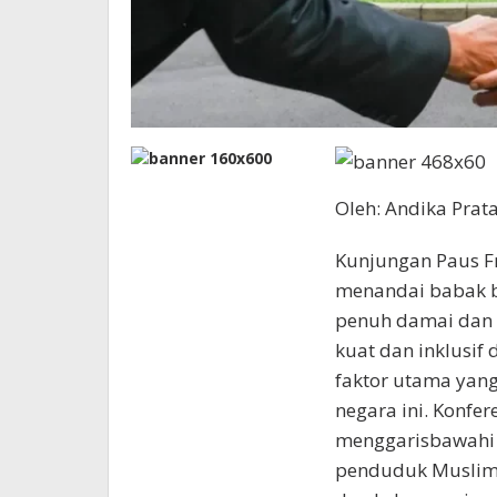
Oleh: Andika Prat
Kunjungan Paus Fr
menandai babak 
penuh damai dan s
kuat dan inklusif 
faktor utama yan
negara ini. Konfer
menggarisbawahi 
penduduk Muslim 