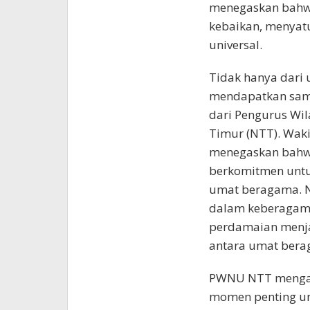
menegaskan bahwa
kebaikan, menyat
universal.
Tidak hanya dari 
mendapatkan samb
dari Pengurus Wi
Timur (NTT). Waki
menegaskan bahwa 
berkomitmen untu
umat beragama. Ni
dalam keberagama
perdamaian menja
antara umat bera
PWNU NTT mengan
momen penting u