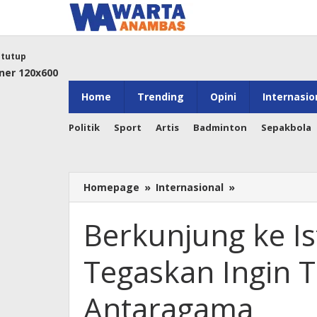
Lewati
ke
konten
tutup
Home
Trending
Opini
Internasio
Politik
Sport
Artis
Badminton
Sepakbola
Berkunjung
Homepage
»
Internasional
»
ke
Istana
Berkunjung ke I
Negara,
Paus
Tegaskan Ingin T
Tegaskan
Ingin
Tingkatkan
Antaragama
Dialog