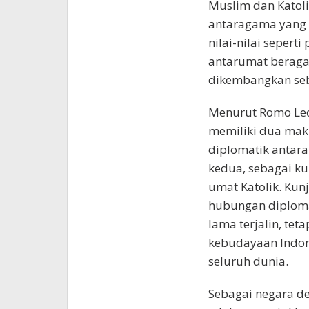
Muslim dan Katoli
antaragama yang t
nilai-nilai seper
antarumat beraga
dikembangkan seb
Menurut Romo Leo
memiliki dua mak
diplomatik antara
kedua, sebagai ku
umat Katolik. Kun
hubungan diplomat
lama terjalin, te
kebudayaan Indone
seluruh dunia.
Sebagai negara d