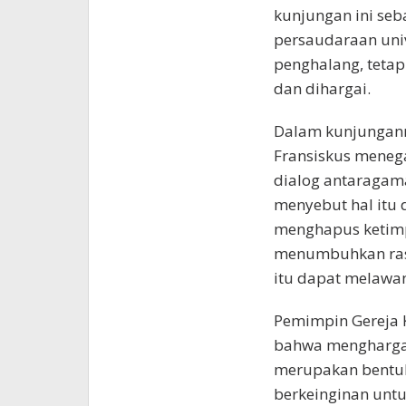
kunjungan ini se
persaudaraan uni
penghalang, tetap
dan dihargai.
Dalam kunjunganny
Fransiskus meneg
dialog antaragama
menyebut hal itu
menghapus ketimp
menumbuhkan rasa
itu dapat melawan
Pemimpin Gereja 
bahwa menghargai
merupakan bentuk
berkeinginan unt