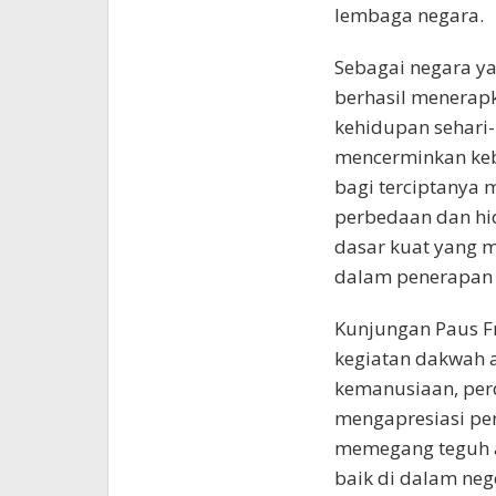
lembaga negara.
Sebagai negara ya
berhasil menerapk
kehidupan sehari-h
mencerminkan keb
bagi terciptanya 
perbedaan dan hid
dasar kuat yang 
dalam penerapan t
Kunjungan Paus Fr
kegiatan dakwah at
kemanusiaan, per
mengapresiasi per
memegang teguh aj
baik di dalam neg