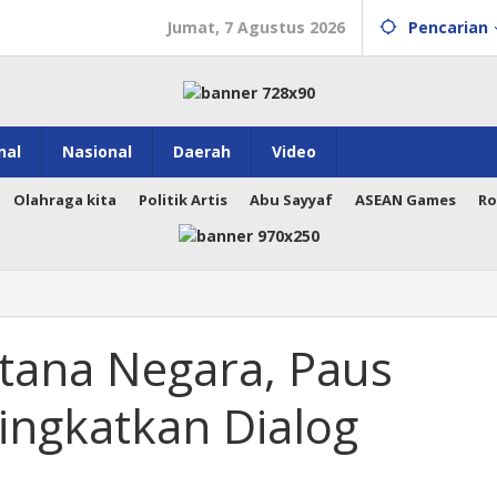
Jumat, 7 Agustus 2026
Pencarian
nal
Nasional
Daerah
Video
Olahraga kita
Politik Artis
Abu Sayyaf
ASEAN Games
Ro
stana Negara, Paus
ingkatkan Dialog