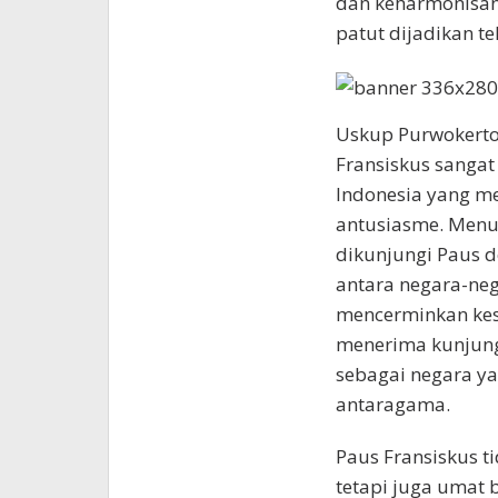
dan keharmonisa
patut dijadikan te
Uskup Purwokerto
Fransiskus sanga
Indonesia yang m
antusiasme. Menu
dikunjungi Paus d
antara negara-neg
mencerminkan kes
menerima kunjunga
sebagai negara ya
antaragama.
Paus Fransiskus t
tetapi juga umat 