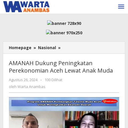
Lewati
ke
konten
AMANAH
Homepage
»
Nasional
»
Dukung
Peningkatan
AMANAH Dukung Peningkatan
Perekonomian
Perekonomian Aceh Lewat Anak Muda
Aceh
Lewat
oleh
Agustus 26, 2024
-
100 Dilihat
Anak
Warta
oleh
Warta Anambas
Muda
Anambas