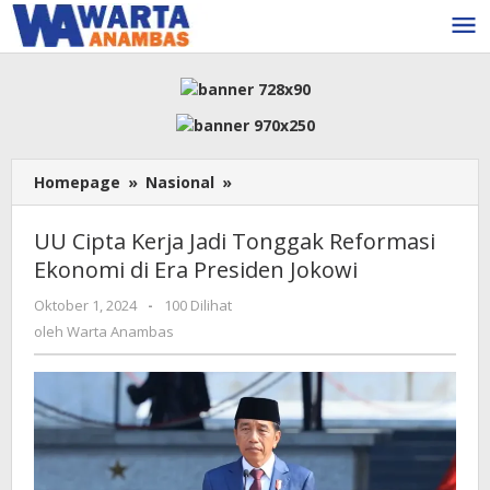
Lewati
ke
konten
UU
Homepage
»
Nasional
»
Cipta
Kerja
UU Cipta Kerja Jadi Tonggak Reformasi
Jadi
Ekonomi di Era Presiden Jokowi
Tonggak
Reformasi
oleh
Oktober 1, 2024
-
100 Dilihat
Ekonomi
Warta
oleh
Warta Anambas
di
Anambas
Era
Presiden
Jokowi