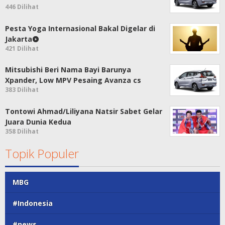
446 Dilihat
Pesta Yoga Internasional Bakal Digelar di
Jakarta
421 Dilihat
Mitsubishi Beri Nama Bayi Barunya
Xpander, Low MPV Pesaing Avanza cs
383 Dilihat
Tontowi Ahmad/Liliyana Natsir Sabet Gelar
Juara Dunia Kedua
358 Dilihat
Topik Populer
MBG
#Indonesia
#news