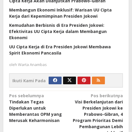
Cipta Kerja Akan Dilanjutkan Prabowo-Gibran
Membangun Ekonomi Inklusif: Warisan UU Cipta
Kerja dari Kepemimpinan Presiden Jokowi
Kemudahan Berbisnis di Era Presiden Jokowi:
Efektivitas UU Cipta Kerja dalam Membangun
Ekonomi
UU Cipta Kerja di Era Presiden Jokowi Membawa
Spirit Ekonomi Pancasila
oleh
Warta Anambas
Ikuti Kami Pada
Navigasi
Pos sebelumnya
Pos berikutnya
Tindakan Tegas
Visi Berkelanjutan dari
pos
Diperlukan untuk
Presiden Jokowi ke
Memberantas OPM yang
Prabowo-Gibran, 4
Merusak Keharmonisan
Program Prioritas Demi
Pembangunan Lebih