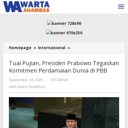
Lewati
ke
konten
Tuai
Homepage
»
Internasional
»
Pujian,
Presiden
Tuai Pujian, Presiden Prabowo Tegaskan
Prabowo
Komitmen Perdamaian Dunia di PBB
Tegaskan
Komitmen
oleh
September 23, 2025
-
107 Dilihat
Perdamaian
Warta
oleh
Warta Anambas
Dunia
Anambas
di
PBB