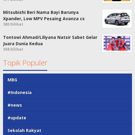
Mitsubishi Beri Nama Bayi Barunya
Xpander, Low MPV Pesaing Avanza cs
380 Dilihat
Tontowi Ahmad/Liliyana Natsir Sabet Gelar
Juara Dunia Kedua
358 Dilihat
Topik Populer
MBG
#Indonesia
#news
#update
Sekolah Rakyat