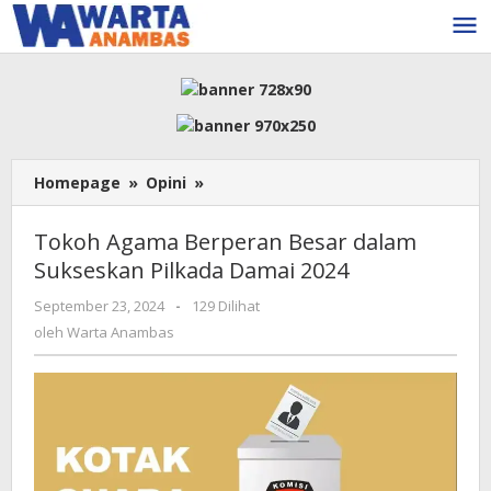
Lewati
ke
konten
Tokoh
Homepage
»
Opini
»
Agama
Berperan
Tokoh Agama Berperan Besar dalam
Besar
Sukseskan Pilkada Damai 2024
dalam
Sukseskan
oleh
September 23, 2024
-
129 Dilihat
Pilkada
Warta
oleh
Warta Anambas
Damai
Anambas
2024