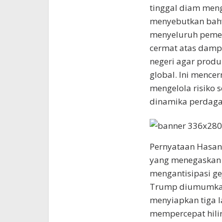
tinggal diam meng
menyebutkan bahwa
menyeluruh pemer
cermat atas dampa
negeri agar produ
global. Ini mence
mengelola risiko 
dinamika perdagan
Pernyataan Hasan
yang menegaskan
mengantisipasi ge
Trump diumumkan.
menyiapkan tiga 
mempercepat hili