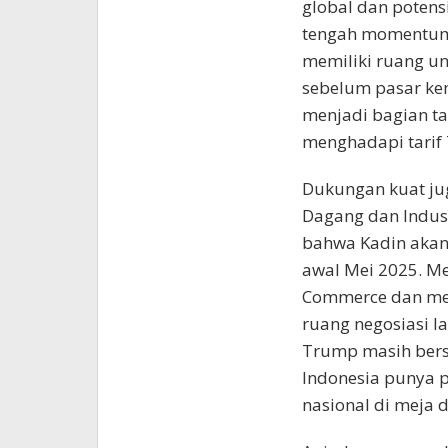
global dan potens
tengah momentum l
memiliki ruang un
sebelum pasar kem
menjadi bagian ta
menghadapi tarif
Dukungan kuat ju
Dagang dan Indust
bahwa Kadin akan 
awal Mei 2025. M
Commerce dan men
ruang negosiasi l
Trump masih bersi
Indonesia punya 
nasional di meja 