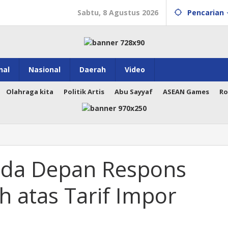
Sabtu, 8 Agustus 2026
Pencarian
nal
Nasional
Daerah
Video
Olahraga kita
Politik Artis
Abu Sayyaf
ASEAN Games
Ro
arda Depan Respons
 atas Tarif Impor