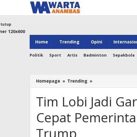
Lewati
ke
konten
tutup
Home
Trending
Opini
Internasio
Politik
Sport
Artis
Badminton
Sepakbola
Tim
Homepage
»
Trending
»
Lobi
Jadi
Tim Lobi Jadi G
Garda
Depan
Cepat Pemerintah
Respons
Cepat
Pemerintah
Trump
atas