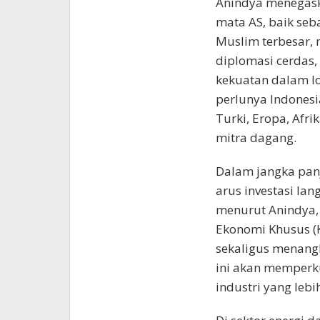
Anindya menegaska
mata AS, baik seb
Muslim terbesar,
diplomasi cerdas,
kekuatan dalam lo
perlunya Indonesi
Turki, Eropa, Afri
mitra dagang.
Dalam jangka panj
arus investasi lan
menurut Anindya,
Ekonomi Khusus (K
sekaligus menangk
ini akan memperku
industri yang lebi