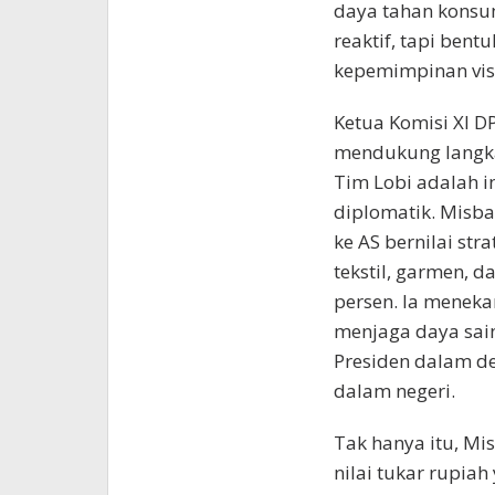
daya tahan konsum
reaktif, tapi ben
kepemimpinan visi
Ketua Komisi XI D
mendukung langka
Tim Lobi adalah in
diplomatik. Misb
ke AS bernilai str
tekstil, garmen, d
persen. Ia meneka
menjaga daya sai
Presiden dalam de
dalam negeri.
Tak hanya itu, Mi
nilai tukar rupia