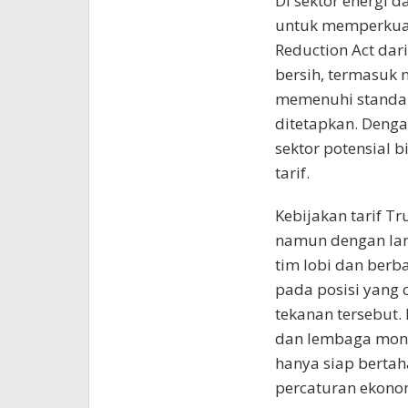
Di sektor energi 
untuk memperkuat 
Reduction Act da
bersih, termasuk n
memenuhi standar
ditetapkan. Dengan
sektor potensial 
tarif.
Kebijakan tarif 
namun dengan lan
tim lobi dan berb
pada posisi yang 
tekanan tersebut.
dan lembaga mone
hanya siap bertah
percaturan ekonom