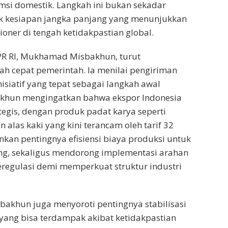
si domestik. Langkah ini bukan sekadar
tuk kesiapan jangka panjang yang menunjukkan
oner di tengah ketidakpastian global.
PR RI, Mukhamad Misbakhun, turut
h cepat pemerintah. Ia menilai pengiriman
isiatif yang tepat sebagai langkah awal
akhun mengingatkan bahwa ekspor Indonesia
ategis, dengan produk padat karya seperti
an alas kaki yang kini terancam oleh tarif 32
nkan pentingnya efisiensi biaya produksi untuk
ng, sekaligus mendorong implementasi arahan
regulasi demi memperkuat struktur industri
sbakhun juga menyoroti pentingnya stabilisasi
h yang bisa terdampak akibat ketidakpastian