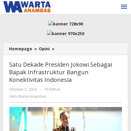
Lewati
ke
konten
Satu
Homepage
»
Opini
»
Dekade
Presiden
Satu Dekade Presiden Jokowi Sebagai
Jokowi
Bapak Infrastruktur Bangun
Sebagai
Konektivitas Indonesia
Bapak
Infrastruktur
oleh
Oktober 5, 2024
-
79 Dilihat
Bangun
Warta
oleh
Warta Anambas
Konektivitas
Anambas
Indonesia